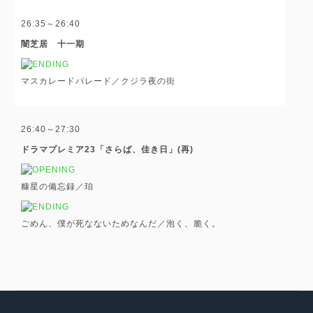
26:35～26:40
闇芝居 十一期
マスカレードパレード／クジラ夜の街
26:40～27:30
ドラマプレミア23「さらば、佳き日」(再)
糠星の備忘録／珀
ごめん、僕が死なないためなんだ／泡く、脆く。