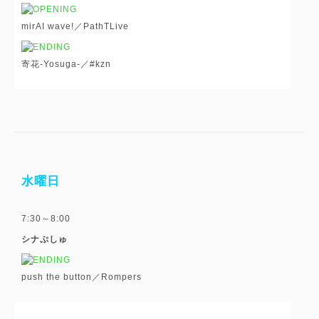
mirAI wave!／PathTLive
寄花-Yosuga-／#kzn
水曜日
7:30～8:00
シナぷしゅ
push the button／Rompers