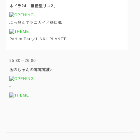
木ドラ24「量産型リコ2」
ぶっ飛んでラニカイ／樋口楓
Part to Part／LINKL PLANET
25:30～26:00
あのちゃんの電電電波♪
-
-