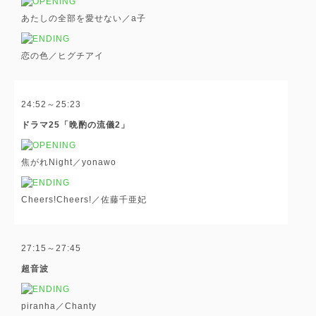
あたしの全部を愛せない／a子
恋の色／ヒグチアイ
24:52～25:23
ドラマ25「晩酌の流儀2」
焦がれNight／yonawo
Cheers!Cheers!／佐藤千亜妃
27:15～27:45
超音波
piranha／Chanty