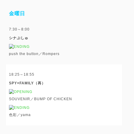
金曜日
7:30～8:00
シナぷしゅ
push the button／Rompers
18:25～18:55
SPY×FAMILY（再）
SOUVENIR／BUMP OF CHICKEN
色彩／yama