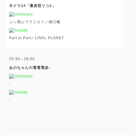
木ドラ24「量産型リコ2」
ぶっ飛んでラニカイ／樋口楓
Part to Part／LINKL PLANET
25:30～26:00
あのちゃんの電電電波♪
-
-