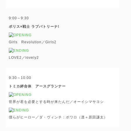
9:00～9:30
ポリス×戦士 ラブパトリーナ!
Girls Revolution／Girls
2
LOVE2／lovely
2
9:30～10:00
トミカ絆合体 アースグランナー
世界が君を必要とする時が来たんだ／オーイシマサヨシ
僕らがヒーロー／ダ・ヴィンチ：ポワロ（凛＋原田謙太）