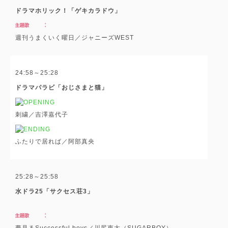
ドラマホリック！「ゲキカラドウ」
週刊うまくいく曜日／ジャニーズWEST
24:58～25:28
ドラマパラビ「おじさまと猫」
刺繍／吉澤嘉代子
ふたりで居れば／阿部真央
25:28～25:58
水ドラ25「サクセス荘3」
夢見るSuccessful boys／川尻恵太（SUGARBOY）