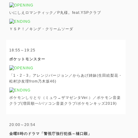
いにしえロマンティック／P丸様。feat.YSPクラブ
ＹＳＰ！／キング・クリームソーダ
18:55～19:25
ポケットモンスター
「1・2・3」アレンジバージョン／からあげ姉妹(生田絵梨花・
松村沙友理from乃木坂46)
ポケモンしりとり（ミュウ→ザマゼンタVer.）／ポケモン音楽
クラブ(増田順一/パソコン音楽クラブ/ポケモンキッズ2019)
20:00～20:54
金曜8時のドラマ「警視庁強行犯係～樋口顕」