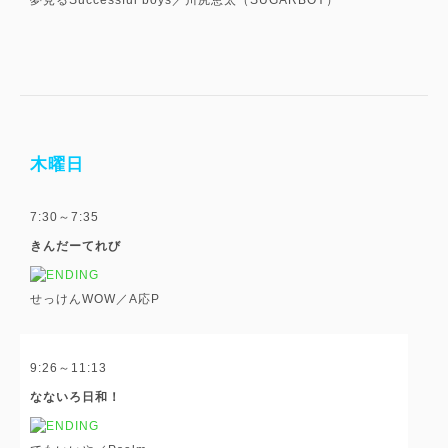
木曜日
7:30～7:35
きんだーてれび
せっけんWOW／A応P
9:26～11:13
なないろ日和！