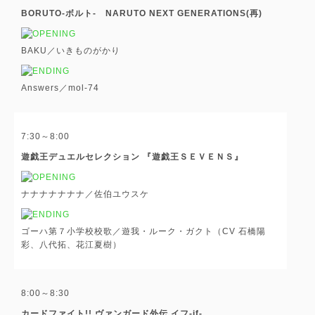
BORUTO-ボルト- NARUTO NEXT GENERATIONS(再)
BAKU／いきものがかり
Answers／mol-74
7:30～8:00
遊戯王デュエルセレクション 『遊戯王ＳＥＶＥＮＳ』
ナナナナナナナ／佐伯ユウスケ
ゴーハ第７小学校校歌／遊我・ルーク・ガクト（CV 石橋陽
彩、八代拓、花江夏樹）
8:00～8:30
カードファイト!! ヴァンガード外伝 イフ-if-