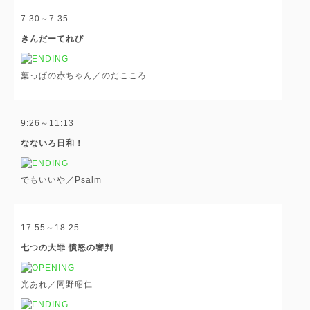
7:30～7:35
きんだーてれび
葉っぱの赤ちゃん／のだこころ
9:26～11:13
なないろ日和！
でもいいや／Psalm
17:55～18:25
七つの大罪 憤怒の審判
光あれ／岡野昭仁