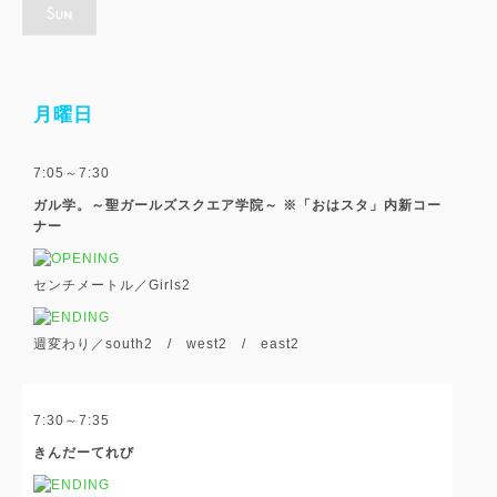
月曜日
7:05～7:30
ガル学。～聖ガールズスクエア学院～ ※「おはスタ」内新コー
ナー
センチメートル／Girls
2
週変わり／south
2
/ west
2
/ east
2
7:30～7:35
きんだーてれび