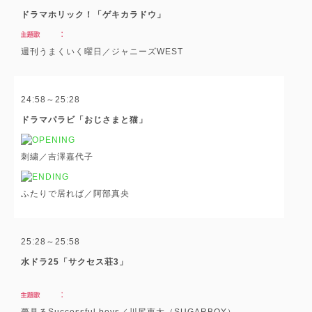
ドラマホリック！「ゲキカラドウ」
週刊うまくいく曜日／ジャニーズWEST
24:58～25:28
ドラマパラビ「おじさまと猫」
刺繍／吉澤嘉代子
ふたりで居れば／阿部真央
25:28～25:58
水ドラ25「サクセス荘3」
夢見るSuccessful boys／川尻恵太（SUGARBOY）