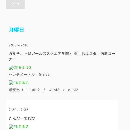
月曜日
7:05～7:30
ガル学。～聖ガールズスクエア学院～ ※「おはスタ」内新コー
ナー
センチメートル／Girls
2
週変わり／south
2
/ west
2
/ east
2
7:30～7:35
きんだーてれび