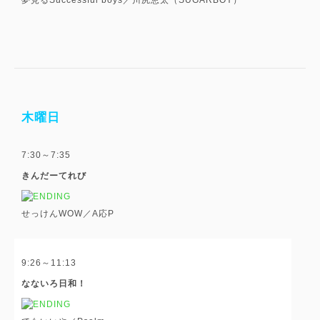
木曜日
7:30～7:35
きんだーてれび
せっけんWOW／A応P
9:26～11:13
なないろ日和！