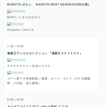
BORUTO-ボルト- NARUTO NEXT GENERATIONS(再)
BAKU／いきものがかり
Answers／mol-74
7:30～8:00
遊戯王デュエルセレクション 『遊戯王ＳＥＶＥＮＳ』
ナナナナナナナ／佐伯ユウスケ
ゴーハ第７小学校校歌／遊我・ルーク・ガクト（CV 石橋陽
彩、八代拓、花江夏樹）
8:00～8:30
カードファイト!! ヴァンガード外伝 イフ-if-