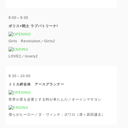
9:00～9:30
ポリス×戦士 ラブパトリーナ!
Girls Revolution／Girls
2
LOVE2／lovely
2
9:30～10:00
トミカ絆合体 アースグランナー
世界が君を必要とする時が来たんだ／オーイシマサヨシ
僕らがヒーロー／ダ・ヴィンチ：ポワロ（凛＋原田謙太）