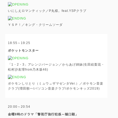
いにしえロマンティック／P丸様。feat.YSPクラブ
ＹＳＰ！／キング・クリームソーダ
18:55～19:25
ポケットモンスター
「1・2・3」アレンジバージョン／からあげ姉妹(生田絵梨花・
松村沙友理from乃木坂46)
ポケモンしりとり（ミュウ→ザマゼンタVer.）／ポケモン音楽
クラブ(増田順一/パソコン音楽クラブ/ポケモンキッズ2019)
20:00～20:54
金曜8時のドラマ「警視庁強行犯係～樋口顕」