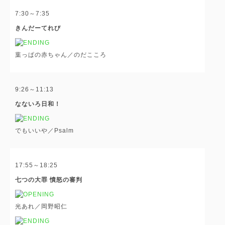
7:30～7:35
きんだーてれび
葉っぱの赤ちゃん／のだこころ
9:26～11:13
なないろ日和！
でもいいや／Psalm
17:55～18:25
七つの大罪 憤怒の審判
光あれ／岡野昭仁