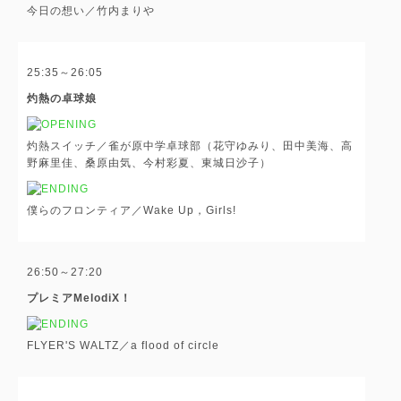
今日の想い／竹内まりや
25:35～26:05
灼熱の卓球娘
灼熱スイッチ／雀が原中学卓球部（花守ゆみり、田中美海、高
野麻里佳、桑原由気、今村彩夏、東城日沙子）
僕らのフロンティア／Wake Up，Girls!
26:50～27:20
プレミアMelodiX！
FLYER'S WALTZ／a flood of circle