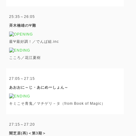
25:35～26:05
斉木楠雄のΨ難
最Ψ最好調！／でんぱ組.inc
こころ／花江夏樹
27:05～27:15
あおおに～じ・あにめーしょん～
キミこそ青鬼／マチゲリ－タ（from Book of Magic）
27:15～27:20
闇芝居(再)＜第3期＞