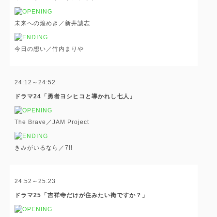
未来への煌めき／新井誠志
今日の想い／竹内まりや
24:12～24:52
ドラマ24「勇者ヨシヒコと導かれし七人」
The Brave／JAM Project
きみがいるなら／7!!
24:52～25:23
ドラマ25「吉祥寺だけが住みたい街ですか？」