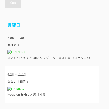
月曜日
7:05～7:30
おはスタ
きよしのチキチキOHAソング／氷川きよしwithコケッコ組
9:28～11:13
なないろ日和！
Keep on trying／黒川沙良