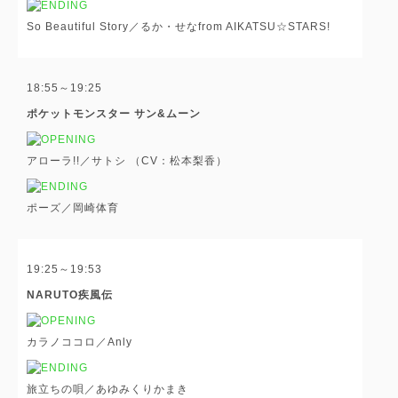
So Beautiful Story／るか・せなfrom AIKATSU☆STARS!
18:55～19:25
ポケットモンスター サン&ムーン
アローラ!!／サトシ （CV：松本梨香）
ポーズ／岡崎体育
19:25～19:53
NARUTO疾風伝
カラノココロ／Anly
旅立ちの唄／あゆみくりかまき