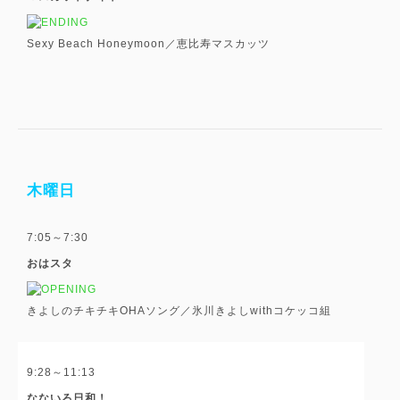
Sexy Beach Honeymoon／恵比寿マスカッツ
木曜日
7:05～7:30
おはスタ
きよしのチキチキOHAソング／氷川きよしwithコケッコ組
9:28～11:13
なないろ日和！