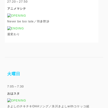
27:20～27:50
アニメマシテ
Never be too late／羽多野渉
週変わり
火曜日
7:05～7:30
おはスタ
きよしのチキチキOHAソング／氷川きよしwithコケッコ組