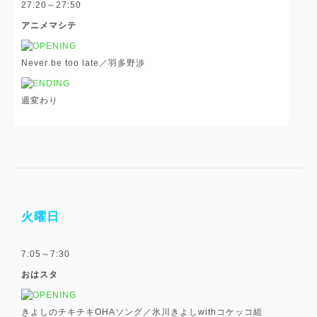
27:20～27:50
アニメマシテ
Never be too late／羽多野渉
週変わり
火曜日
7:05～7:30
おはスタ
きよしのチキチキOHAソング／氷川きよしwithコケッコ組