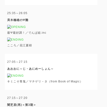
25:35～26:05
斉木楠雄のΨ難
最Ψ最好調！／でんぱ組.inc
こころ／花江夏樹
27:05～27:15
あおおに～じ・あにめーしょん～
キミこそ青鬼／マチゲリ－タ（from Book of Magic）
27:15～27:20
闇芝居(再)＜第3期＞