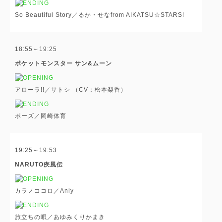
So Beautiful Story／るか・せなfrom AIKATSU☆STARS!
18:55～19:25
ポケットモンスター サン&ムーン
アローラ!!／サトシ （CV：松本梨香）
ポーズ／岡崎体育
19:25～19:53
NARUTO疾風伝
カラノココロ／Anly
旅立ちの唄／あゆみくりかまき