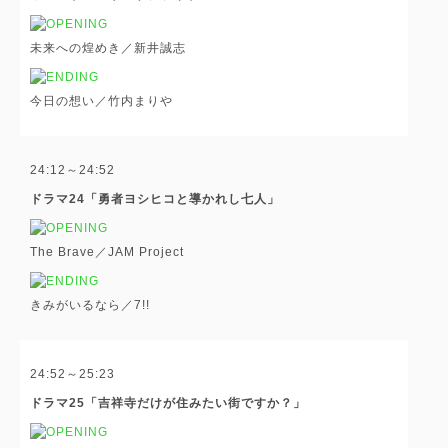
未来への煌めき／新井誠志
今日の想い／竹内まりや
24:12～24:52
ドラマ24「勇者ヨシヒコと導かれし七人」
The Brave／JAM Project
きみがいるなら／7!!
24:52～25:23
ドラマ25「吉祥寺だけが住みたい街ですか？」