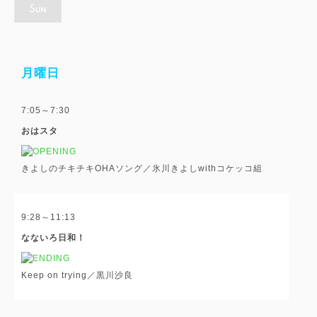
月曜日
7:05～7:30
おはスタ
きよしのチキチキOHAソング／氷川きよしwithコケッコ組
9:28～11:13
なないろ日和！
Keep on trying／黒川沙良