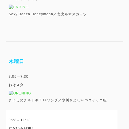
Sexy Beach Honeymoon／恵比寿マスカッツ
木曜日
7:05～7:30
おはスタ
きよしのチキチキOHAソング／氷川きよしwithコケッコ組
9:28～11:13
なないろ日和！