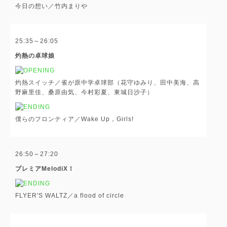
今日の想い／竹内まりや
25:35～26:05
灼熱の卓球娘
灼熱スイッチ／雀が原中学卓球部（花守ゆみり、田中美海、高
野麻里佳、桑原由気、今村彩夏、東城日沙子）
僕らのフロンティア／Wake Up，Girls!
26:50～27:20
プレミアMelodiX！
FLYER'S WALTZ／a flood of circle