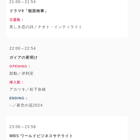
21:00～21:54
ドラマ9「能面検事」
主題歌 :
美しき恋の詩／ナオト・インティライミ
22:00～22:54
ガイアの夜明け
OPENING :
鼓動／岸利至
挿入歌 :
アカツキ／松下奈緒
ENDING :
--／夜空の花2024
23:00～23:58
WBS ワールドビジネスサテライト