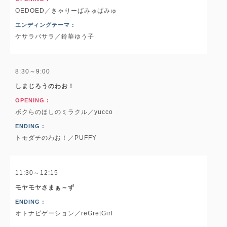
OEDOED／きゃりーぱみゅぱみゅ
エンディングテーマ :
ケサラバサラ／鈴華ゆう子
8:30～9:00
しまじろうのわお！
OPENING :
ボクらのほしのミラクル／yucco
ENDING :
トモダチのわお！／PUFFY
11:30～12:15
モヤモヤさまぁ～ず
ENDING :
オトナビゲーション／reGretGirl