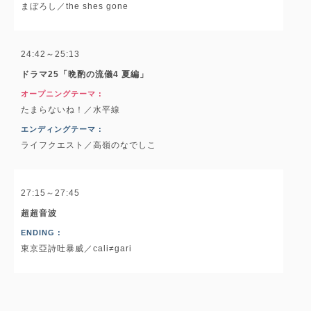
まぼろし／the shes gone
24:42～25:13
ドラマ25「晩酌の流儀4 夏編」
オープニングテーマ :
たまらないね！／水平線
エンディングテーマ :
ライフクエスト／高嶺のなでしこ
27:15～27:45
超超音波
ENDING :
東京亞詩吐暴威／cali≠gari