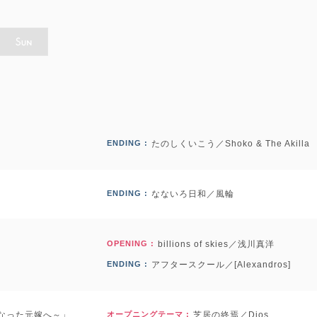
ENDING :
たのしくいこう／Shoko & The Akilla
ENDING :
なないろ日和／風輪
OPENING :
billions of skies／浅川真洋
ENDING :
アフタースクール／[Alexandros]
なった元嫁へ～」
オープニングテーマ :
芝居の終焉／Dios