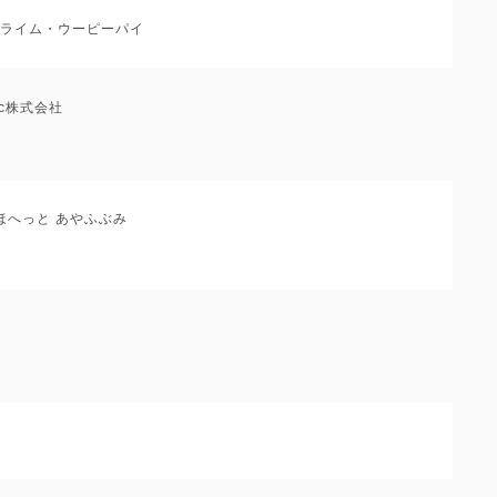
オン・ライム・ウーピーパイ
usic株式会社
ほへっと あやふぶみ