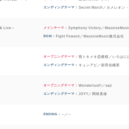
エンディングテーマ :
Secret March／カメレ
 Live～
メインテーマ :
Symphony Victory／MassiveM
BGM :
Fight Foward／MassiveMusic株式会社
オープニングテーマ :
雨トキメキ恋模様／いろはに
エンディングテーマ :
キュンアピ／前田佳織里
オープニングテーマ :
Wonderlust!!／saji
エンディングテーマ :
JOY!!／岡咲美保
ENDING :
--／--