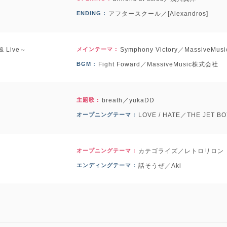
ENDING :
アフタースクール／[Alexandros]
 Live～
メインテーマ :
Symphony Victory／MassiveM
BGM :
Fight Foward／MassiveMusic株式会社
」
主題歌 :
breath／yukaDD
オープニングテーマ :
LOVE / HATE／THE JET BO
オープニングテーマ :
カテゴライズ／レトロリロン
エンディングテーマ :
話そうぜ／Aki