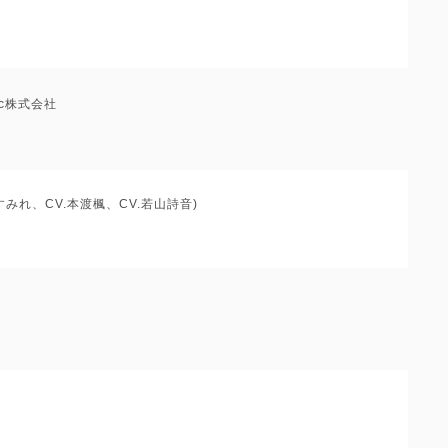
usic株式会社
上坂すみれ、CV.本渡楓、CV.若山詩音)