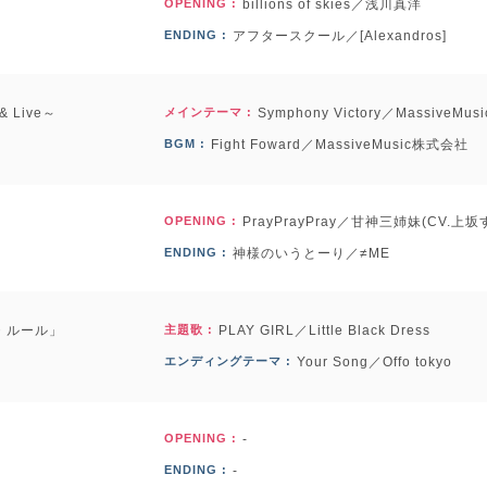
OPENING :
billions of skies／浅川真洋
ENDING :
アフタースクール／[Alexandros]
 Live～
メインテーマ :
Symphony Victory／MassiveM
BGM :
Fight Foward／MassiveMusic株式会社
OPENING :
PrayPrayPray／甘神三姉妹(CV.
ENDING :
神様のいうとーり／≠ME
・ルール」
主題歌 :
PLAY GIRL／Little Black Dress
エンディングテーマ :
Your Song／Offo tokyo
OPENING :
-
ENDING :
-