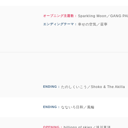
オープニング主題歌 :
Sparkling Moon／GANG P
エンディングテーマ :
幸せの空気／栞寧
ENDING :
たのしくいこう／Shoko & The Akilla
ENDING :
なないろ日和／風輪
OPENING :
billions of skies／浅川真洋