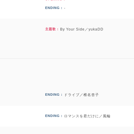
ENDING :
-
主題歌 :
By Your Side／yukaDD
ENDING :
ドライブ／椎名杏子
ENDING :
ロマンスを君だけに／風輪