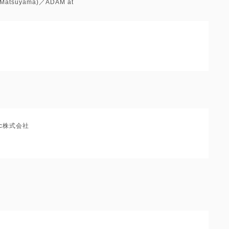
yu Matsuyama)／ADAM at
usic株式会社