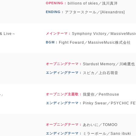
OPENING :
billions of skies／浅川真洋
ENDING :
アフタースクール／[Alexandros]
 Live～
メインテーマ :
Symphony Victory／MassiveM
BGM :
Fight Foward／MassiveMusic株式会社
オープニングテーマ :
Stardust Memory／川崎鷹也
エンディングテーマ :
スピカ／上白石萌音
い」
オープニング主題歌 :
我愛你／Penthouse
エンディングテーマ :
Pinky Swear／PSYCHIC F
オープニングテーマ :
あわいに／TOMOO
エンディングテーマ :
ミラーボール／Sano ibuki