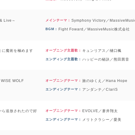
 Live～
メインテーマ :
Symphony Victory／MassiveM
BGM :
Fight Foward／MassiveMusic株式会社
まに魔術を極めます
オープニング主題歌 :
キュンリアス／樋口楓
エンディング主題歌 :
ハッピーの秘訣／熊田茜音
WISE WOLF
オープニングテーマ :
旅のゆくえ／Hana Hope
エンディングテーマ :
アンダンテ／ClariS
から追放されたので好
オープニングテーマ :
EVOLVE／蒼井翔太
エンディングテーマ :
メリトクラシー／愛美