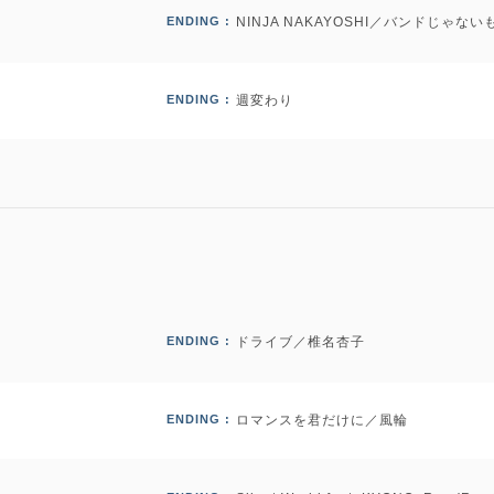
ENDING :
NINJA NAKAYOSHI／バンドじゃないも
ENDING :
週変わり
ENDING :
ドライブ／椎名杏子
ENDING :
ロマンスを君だけに／風輪