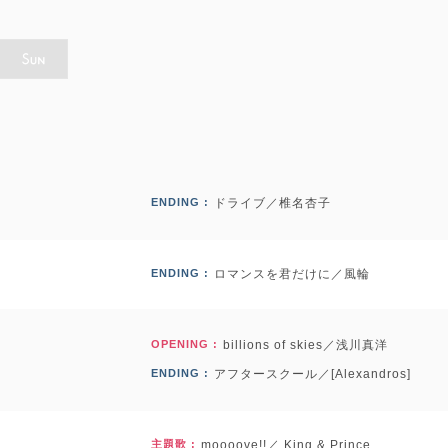
ENDING :
ドライブ／椎名杏子
ENDING :
ロマンスを君だけに／風輪
OPENING :
billions of skies／浅川真洋
ENDING :
アフタースクール／[Alexandros]
主題歌 :
moooove!!／ King & Prince