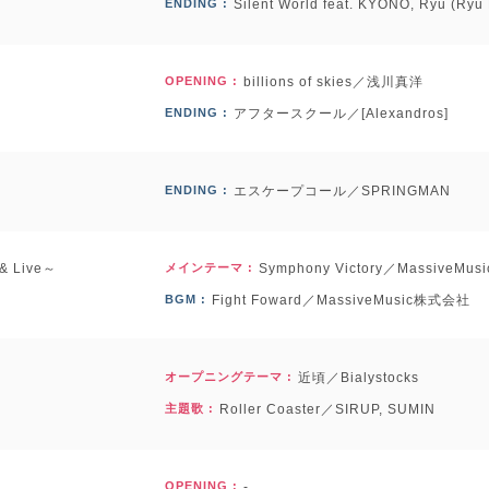
ENDING :
Silent World feat. KYONO, Ryu (R
OPENING :
billions of skies／浅川真洋
ENDING :
アフタースクール／[Alexandros]
ENDING :
エスケープコール／SPRINGMAN
 Live～
メインテーマ :
Symphony Victory／MassiveM
BGM :
Fight Foward／MassiveMusic株式会社
オープニングテーマ :
近頃／Bialystocks
主題歌 :
Roller Coaster／SIRUP, SUMIN
OPENING :
-