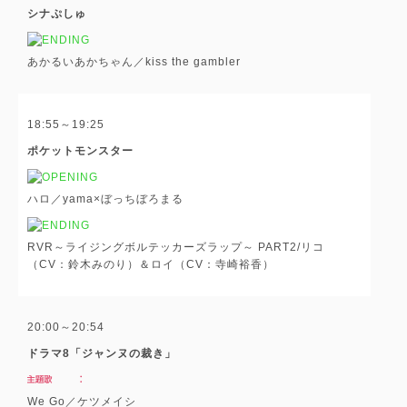
シナぷしゅ
あかるいあかちゃん／kiss the gambler
18:55～19:25
ポケットモンスター
ハロ／yama×ぼっちぼろまる
RVR～ライジングボルテッカーズラップ～ PART2/リコ
（CV：鈴木みのり）＆ロイ（CV：寺崎裕香）
20:00～20:54
ドラマ8「ジャンヌの裁き」
We Go／ケツメイシ