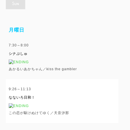
月曜日
7:30～8:00
シナぷしゅ
あかるいあかちゃん／kiss the gambler
9:26～11:13
なないろ日和！
この恋が駆けぬけてゆく／天音汐那