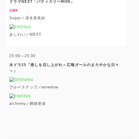
ドラマNEXT「パティスリーMON」
Sugar／清水美依紗
あじわい／WEST.
25:00～25:30
水ドラ25「推しを召し上がれ～広報ガールのまろやかな日々
～」
ブルーステップ／wowdow
alchemy／鞘師里保