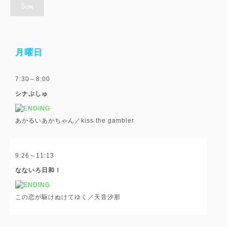
月曜日
7:30～8:00
シナぷしゅ
あかるいあかちゃん／kiss the gambler
9:26～11:13
なないろ日和！
この恋が駆けぬけてゆく／天音汐那