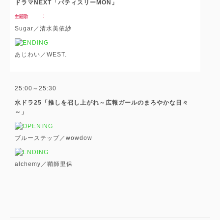
ドラマNEXT「パティスリーMON」
Sugar／清水美依紗
あじわい／WEST.
25:00～25:30
水ドラ25「推しを召し上がれ～広報ガールのまろやかな日々
～」
ブルーステップ／wowdow
alchemy／鞘師里保