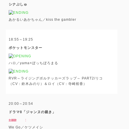
シナぷしゅ
あかるいあかちゃん／kiss the gambler
18:55～19:25
ポケットモンスター
ハロ／yama×ぼっちぼろまる
RVR～ライジングボルテッカーズラップ～ PART2/リコ
（CV：鈴木みのり）＆ロイ（CV：寺崎裕香）
20:00～20:54
ドラマ8「ジャンヌの裁き」
We Go／ケツメイシ