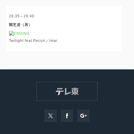
26:35～26:40
闇芝居（再）
Twilight feat.Pecori／imai