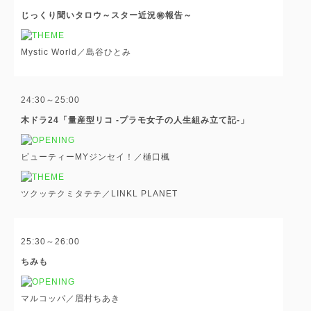
じっくり聞いタロウ～スター近況㊙報告～
Mystic World／島谷ひとみ
24:30～25:00
木ドラ24「量産型リコ -プラモ女子の人生組み立て記-」
ビューティーMYジンセイ！／樋口楓
ツクッテクミタテテ／LINKL PLANET
25:30～26:00
ちみも
マルコッパ／眉村ちあき