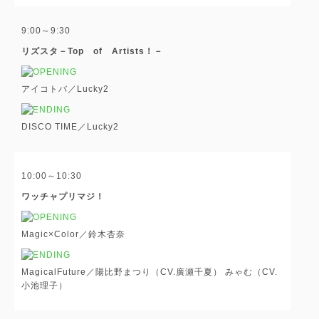
9:00～9:30
リズスタ－Top of Artists！－
アイコトバ／Lucky2
DISCO TIME／Lucky2
10:00～10:30
ワッチャプリマジ！
Magic×Color／鈴木杏奈
MagicalFuture／陽比野まつり（CV.廣瀬千夏） みゃむ（CV.
小池理子）