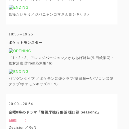
妖怪たいそう／ジバニャンコマさんヨシキりさ♪
18:55～19:25
ポケットモンスター
「1・2・3」アレンジバージョン／からあげ姉妹(生田絵梨花・
松村沙友理from乃木坂46)
バツグンタイプ ／ポケモン音楽クラブ(増田順一/パソコン音楽
クラブ/ポケモンキッズ2019)
20:00～20:54
金曜8時のドラマ「警視庁強行犯係 樋口顕 Season2」
Decision／ReN