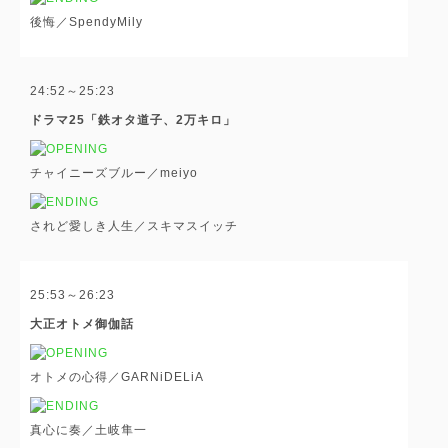
後悔／SpendyMily
24:52～25:23
ドラマ25「鉄オタ道子、2万キロ」
チャイニーズブルー／meiyo
されど愛しき人生／スキマスイッチ
25:53～26:23
大正オトメ御伽話
オトメの心得／GARNiDELiA
真心に奏／土岐隼一