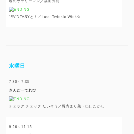
暁のサラリーマン／福山芳樹
“FA“NTASYと！／Luce Twinkle Wink☆
水曜日
7:30～7:35
きんだーてれび
チェック チェック たいそう／堀内まり菜・出口たかし
9:26～11:13