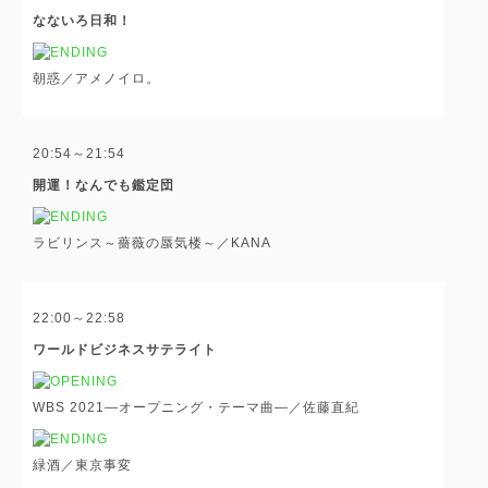
なないろ日和！
朝惑／アメノイロ。
20:54～21:54
開運！なんでも鑑定団
ラビリンス～薔薇の蜃気楼～／KANA
22:00～22:58
ワールドビジネスサテライト
WBS 2021―オープニング・テーマ曲―／佐藤直紀
緑酒／東京事変