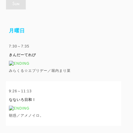
月曜日
7:30～7:35
きんだーてれび
みらくる☆エブリデー／堀内まり菜
9:26～11:13
なないろ日和！
朝惑／アメノイロ。