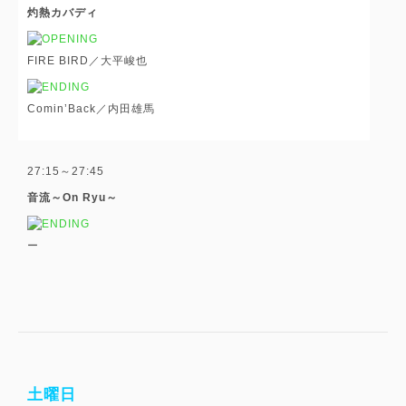
灼熱カバディ
FIRE BIRD／大平峻也
Comin’Back／内田雄馬
27:15～27:45
音流～On Ryu～
ー
土曜日