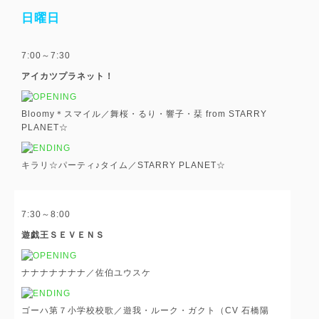
日曜日
7:00～7:30
アイカツプラネット！
Bloomy＊スマイル／舞桜・るり・響子・栞 from STARRY
PLANET☆
キラリ☆パーティ♪タイム／STARRY PLANET☆
7:30～8:00
遊戯王ＳＥＶＥＮＳ
ナナナナナナナ／佐伯ユウスケ
ゴーハ第７小学校校歌／遊我・ルーク・ガクト（CV 石橋陽