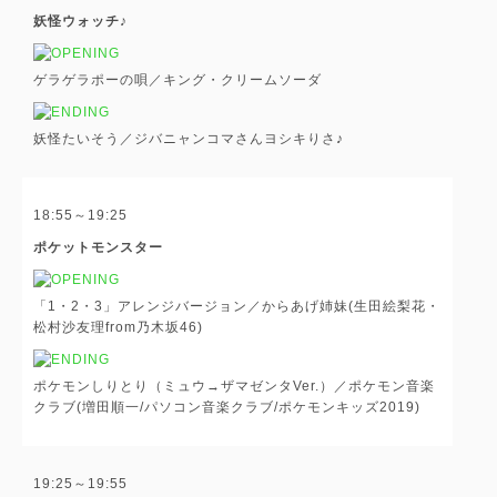
妖怪ウォッチ♪
ゲラゲラポーの唄／キング・クリームソーダ
妖怪たいそう／ジバニャンコマさんヨシキりさ♪
18:55～19:25
ポケットモンスター
「1・2・3」アレンジバージョン／からあげ姉妹(生田絵梨花・
松村沙友理from乃木坂46)
ポケモンしりとり（ミュウ→ザマゼンタVer.）／ポケモン音楽
クラブ(増田順一/パソコン音楽クラブ/ポケモンキッズ2019)
19:25～19:55