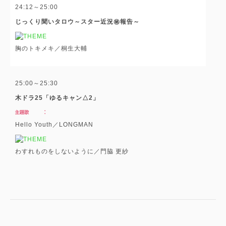
24:12～25:00
じっくり聞いタロウ～スター近況㊙報告～
胸のトキメキ／桐生大輔
25:00～25:30
木ドラ25「ゆるキャン△2」
Hello Youth／LONGMAN
わすれものをしないように／門脇 更紗