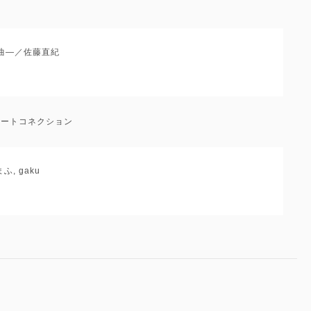
マ曲―／佐藤直紀
：ビートコネクション
まふ, gaku