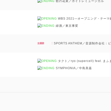
歌の花束／ボイトレミュージカル
WBS 2021―オープニング・テー
緑酒／東京事変
SPORTS ANTHEM／音源制作会社
タクト／ryo (supercell) feat. まふ
SYMPHONIA／中島美嘉