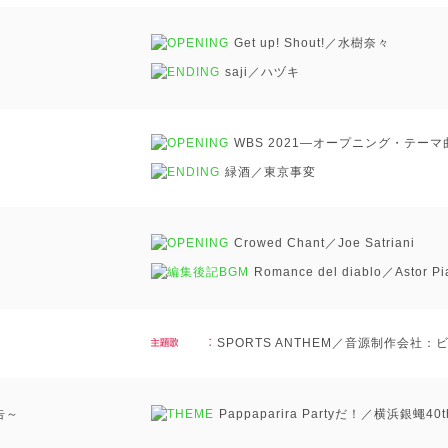
Get up! Shout!／水樹奈々
saji／ハヅキ
WBS 2021―オープニング・テー
緑酒／東京事変
Crowed Chant／Joe Satriani
Romance del diablo／Astor Pi
SPORTS ANTHEM／音源制作会社
告～
Pappaparira Partyだ！／横浜銀蠅40t