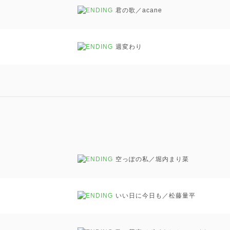
君の歌／acane
週変わり
空っぽの私／堀内まり菜
いい日に今日も／松藤量平