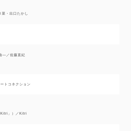
り菜・出口たかし
マ曲―／佐藤直紀
：ビートコネクション
ri」）／Kitri