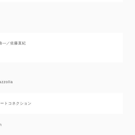
マ曲―／佐藤直紀
azzolla
：ビートコネクション
h