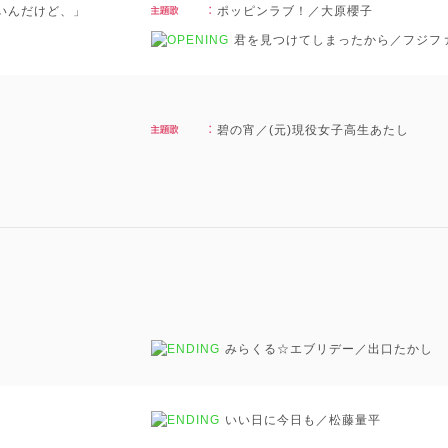
たいんだけど、」
ポッピンラブ！／大原櫻子
君を見つけてしまったから／フジフ
碧の宵／(元)現役女子高生あたし
みらくる☆エブリデー／出口たかし
いい日に今日も／松藤量平