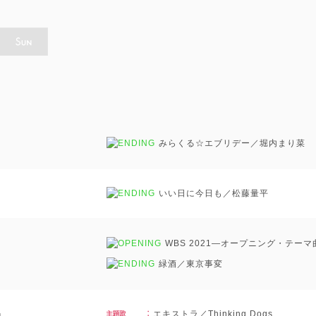
みらくる☆エブリデー／堀内まり菜
いい日に今日も／松藤量平
WBS 2021―オープニング・テー
緑酒／東京事変
」
エキストラ／Thinking Dogs