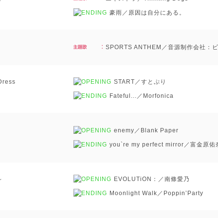
豪雨／原因は自分にある。
SPORTS ANTHEM／音源制作会社
ess
START／すとぷり
Fateful...／Morfonica
enemy／Blank Paper
you`re my perfect mirror／富金原
～
EVOLUTiON：／南條愛乃
Moonlight Walk／Poppin’Party