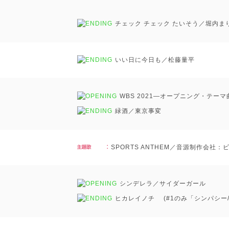
チェック チェック たいそう／堀内ま
いい日に今日も／松藤量平
WBS 2021―オープニング・テー
緑酒／東京事変
SPORTS ANTHEM／音源制作会社
シンデレラ／サイダーガール
ヒカレイノチ (#1のみ「シンパシー/Kit