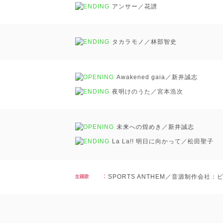
アンサー／花譜
タカラモノ／林部智史
Awakened gaia／新井誠志
夜明けのうた／宮本浩次
未来への煌めき／新井誠志
La La!! 明日に向かって／松田聖子
SPORTS ANTHEM／音源制作会社