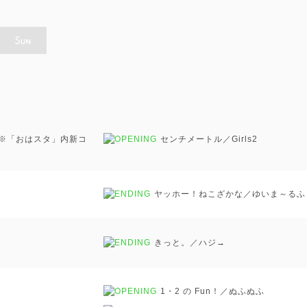
 ※「おはスタ」内新コ
センチメートル／Girls
2
ヤッホー！ねこざかな／ゆいま～るふ
きっと。／ハジ→
1・2 の Fun！／ぬふぬふ