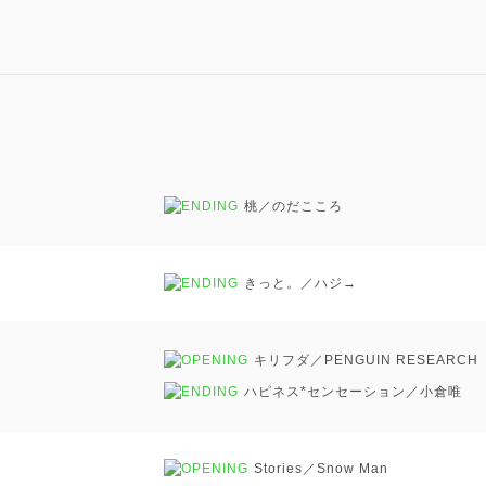
桃／のだこころ
きっと。／ハジ→
キリフダ／PENGUIN RESEARCH
ハピネス*センセーション／小倉唯
Stories／Snow Man