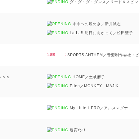
ダ・ダ・ダ・ダンス／リード＆スピン
未来への煌めき／新井誠志
La La!! 明日に向かって／松田聖子
SPORTS ANTHEM／音源制作会社
ｓｏｎ
HOME／土岐麻子
Eden／MONKEY MAJIK
My Little HERO／アルスマグナ
週変わり