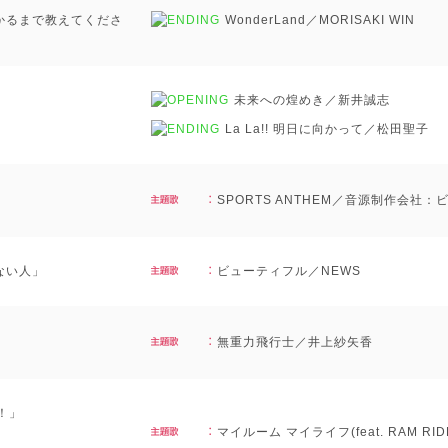
かるまで教えてくださ
WonderLand／MORISAKI WIN
未来への煌めき／新井誠志
La La!! 明日に向かって／松田聖子
SPORTS ANTHEM／音源制作会社
ない人」
ビューティフル／NEWS
無重力飛行士／井上紗矢香
！」
マイルーム マイライフ(feat. RAM RID