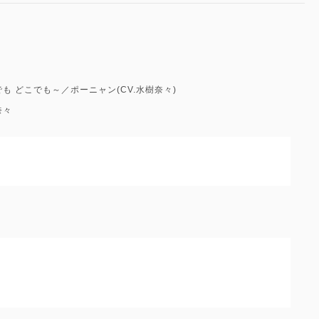
も どこでも～／ポーニャン(CV.水樹奈々)
奈々