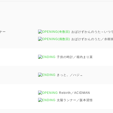
ナー
(奇数回)
おばけずかんのうた～いつで
(偶数回)
おばけずかんのうた／水樹
子供の時計／堀内まり菜
きっと。／ハジ→
Rebirth／ACIDMAN
太陽ランナー／阪本奨悟