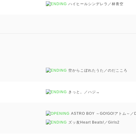
ハイヒールシンデレラ／林青空
空からこぼれたうた／のだこころ
きっと。／ハジ→
ASTRO BOY ～GO!GO!アトム～／DO
ズッ友Heart Beats!／Girls
2