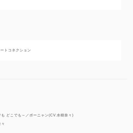
：ビートコネクション
も どこでも～／ポーニャン(CV.水樹奈々)
奈々