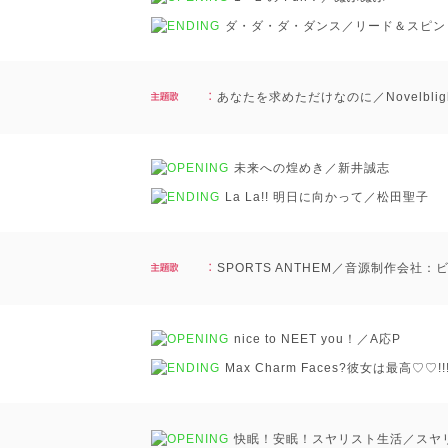
ダ・ダ・ダ・ダンス／リード＆スピン
あなたを求めただけなのに／Novelblig
未来への煌めき／新井誠志
La La!! 明日に向かって／松田聖子
SPORTS ANTHEM／音源制作会社
nice to NEET you！／A応P
Max Charm Faces?彼女は最高♡♡!!!!
快眠！安眠！スヤリスト生活／スヤリ