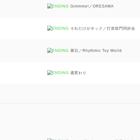
Gimmme!／ORESAMA
それだけがネック／打首獄門同好会
犀日／Rhythmic Toy World
週変わり