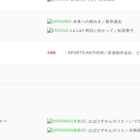
未来への煌めき／新井誠志
La La!! 明日に向かって／松田聖子
SPORTS ANTHEM／音源制作会社
ナー
(奇数回)
おばけずかんのうた～いつで
(偶数回)
おばけずかんのうた／水樹