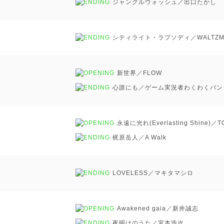
ジャングルウォッシュ／出口たかし
シティライト・ラプソディ／WALTZM
新世界／FLOW
心誰にも／ゲーム実況者わくわくバン
永遠に光れ(Everlasting Shine)／
梶原岳人／A Walk
LOVELESS／マキタマシロ
Awakened gaia／新井誠志
夜明けのうた／宮本浩次