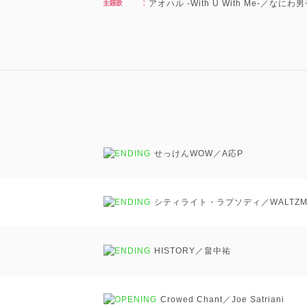
アオハル -With U With Me-／なに
せっけんWOW／A応P
シティライト・ラプソディ／WALTZM
HISTORY／畠中祐
Crowed Chant／Joe Satriani