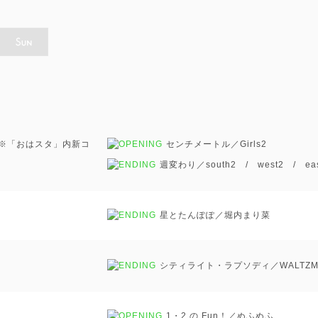
 ※「おはスタ」内新コ
センチメートル／Girls
2
週変わり／south
2
/ west
2
/ eas
星とたんぽぽ／堀内まり菜
シティライト・ラプソディ／WALTZM
1・2 の Fun！／ぬふぬふ