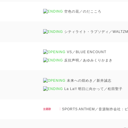
空色の花／のだこころ
シティライト・ラプソディ／WALTZM
VS／BLUE ENCOUNT
反抗声明／あゆみくりかまき
未来への煌めき／新井誠志
La La!! 明日に向かって／松田聖子
SPORTS ANTHEM／音源制作会社