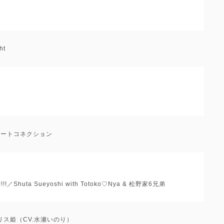
ht
：ビートコネクション
!!／Shuta Sueyoshi with Totoko♡Nya & 松野家6兄弟
ス姫（CV.水瀬いのり）