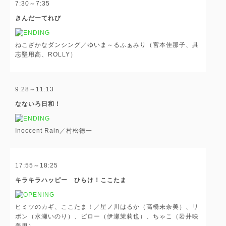
7:30～7:35
きんだーてれび
ねこざかなダンシング／ゆいま～るふぁみり（宮本佳那子、具
志堅用高、ROLLY）
9:28～11:13
なないろ日和！
Inoccent Rain／村松徳一
17:55～18:25
キラキラハッピー ひらけ！ここたま
ヒミツのカギ、ここたま！／星ノ川はるか（高橋未奈美）、リ
ボン（水瀬いのり）、ピロー（伊瀬茉莉也）、ちゃこ（岩井映
美里）