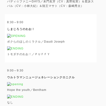
バディ☆ファニーDAYS／未門友牙（CV：真野拓実）＆星詠ス
バル（CV：小林大紀）＆陸王マサト（CV：森嶋秀太）
8:30～9:00
しまじろうのわお！
ボクらのほしのミラクル／Daudi Joseph
トモダチのわお！／ＰＵＦＦＹ
9:00～9:30
ウルトラマンニュージェネレーションクロニクル
Hope the youth／Bentham
なし