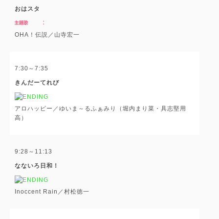
おはスタ
OHA！伝説／山寺宏一
7:30～7:35
きんだーてれび
アロハッピー／ゆいま～るふぁみり（堀内まり菜・具志堅用
高）
9:28～11:13
なないろ日和！
Inoccent Rain／村松徳一