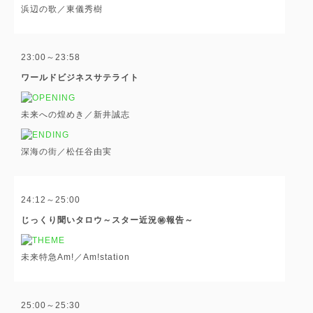
浜辺の歌／東儀秀樹
23:00～23:58
ワールドビジネスサテライト
未来への煌めき／新井誠志
深海の街／松任谷由実
24:12～25:00
じっくり聞いタロウ～スター近況㊙報告～
未来特急Am!／Am!station
25:00～25:30