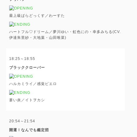
最上級ぱらどっくす／わーすた
ハートフル♡ドリーム／夢川ゆい・虹色にの・幸多みちる(CV.
伊達朱里紗・大地葉・山田唯菜)
18:25～18:55
ブラッククローバー
ハルカミライ／感覚ピエロ
蒼い炎／イトヲカシ
20:54～21:54
開運！なんでも鑑定団