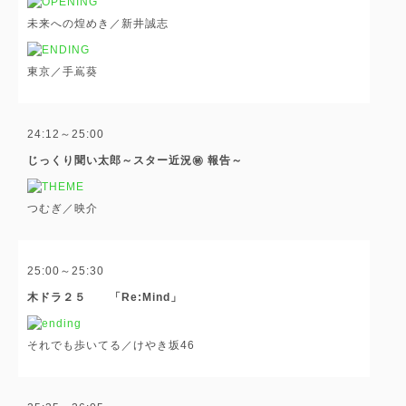
未来への煌めき／新井誠志
東京／手嶌葵
24:12～25:00
じっくり聞い太郎～スター近況㊙ 報告～
つむぎ／映介
25:00～25:30
木ドラ２５ 「Re:Mind」
それでも歩いてる／けやき坂46