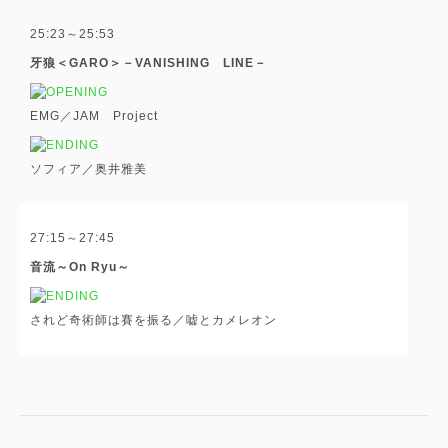
25:23～25:53
牙狼＜GARO＞－VANISHING LINE－
EMG／JAM Project
ソフィア／奥井雅美
27:15～27:45
音流～On Ryu～
されど奇術師は賽を振る／嘘とカメレオン