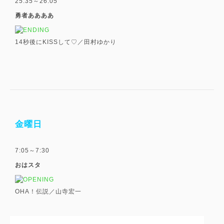
25:35～26:05
勇者ああああ
14秒後にKISSして♡／田村ゆかり
金曜日
7:05～7:30
おはスタ
OHA！伝説／山寺宏一