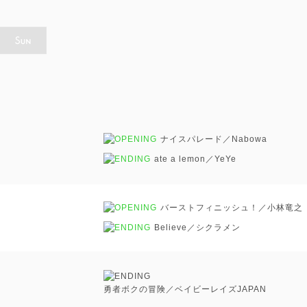
ナイスパレード／Nabowa
ate a lemon／YeYe
バーストフィニッシュ！／小林竜之
Believe／シクラメン
勇者ボクの冒険／ベイビーレイズJAPAN