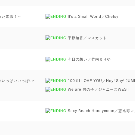
った常識！～
It's a Small World／Chelsy
平原綾香／マスカット
今日の想い／竹内まりや
るいっぱいいっぱい生
100％I LOVE YOU／Hey! Say! JUM
We are 男の子／ジャニーズWEST
Sexy Beach Honeymoon／恵比