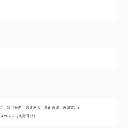
s(小林竜之、澁谷梓希、若井友希、青山吉能、吉岡茉祐)
茉祐）&カレン（奥野香耶）