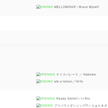
MELLOWSHiP／Brace Myself
ナイスパレード ／ Nabowa
ate a lemon／YeYe
Ready Smile!!／i☆Ris
プリパラ☆ダンシング!!!／らぁら＆ガ