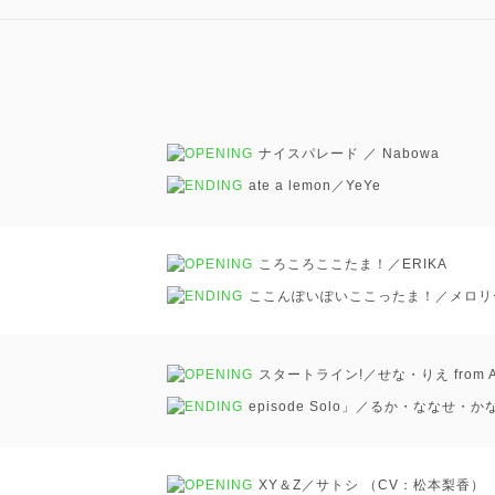
ナイスパレード ／ Nabowa
ate a lemon／YeYe
ころころここたま！／ERIKA
ここんぽいぽいここったま！／メロリ
スタートライン!／せな・りえ from A
episode Solo」／るか・ななせ・かな
XY＆Z／サトシ （CV：松本梨香）