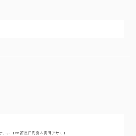
ァルル（cv.茜屋日海夏＆真田アサミ）