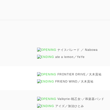
ナイスパレード ／ Nabowa
ate a lemon／YeYe
FRONTIER DRIVE／大木貢祐
FRIEND WIND／大木貢祐
Valkyrie-戦乙女-／和楽器バンド
アイズ／加治ひとみ