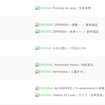
Finding my way／宮本美季
ZIPANGU～沸騰～ ／ 新井誠志
ZIPANGU～未来へ～ ／ 新井誠志
今日の想い／竹内まりや
Resonant Heart／内田真礼
Xenotopia／三森すずこ
BLOODRED／D-selection
Jewels Of Love／サクラ（吉岡