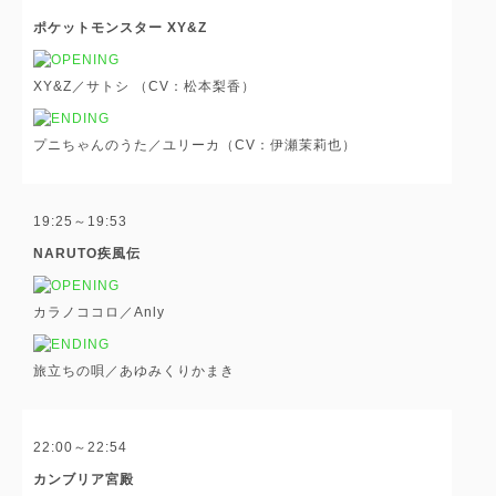
ポケットモンスター XY&Z
XY&Z／サトシ （CV：松本梨香）
プニちゃんのうた／ユリーカ（CV：伊瀬茉莉也）
19:25～19:53
NARUTO疾風伝
カラノココロ／Anly
旅立ちの唄／あゆみくりかまき
22:00～22:54
カンブリア宮殿