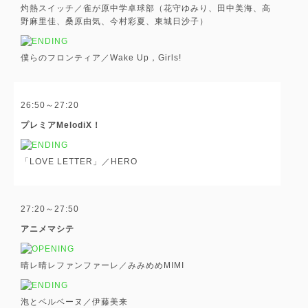
灼熱スイッチ／雀が原中学卓球部（花守ゆみり、田中美海、高
野麻里佳、桑原由気、今村彩夏、東城日沙子）
僕らのフロンティア／Wake Up，Girls!
26:50～27:20
プレミアMelodiX！
「LOVE LETTER」／HERO
27:20～27:50
アニメマシテ
晴レ晴レファンファーレ／みみめめMIMI
泡とベルベーヌ／伊藤美来