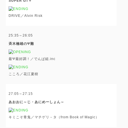
SUPER GT＋
DRIVE／Alvin Risk
25:35～26:05
斉木楠雄のΨ難
最Ψ最好調！／でんぱ組.inc
こころ／花江夏樹
27:05～27:15
あおおに～じ・あにめーしょん～
キミこそ青鬼／マチゲリ－タ（from Book of Magic）