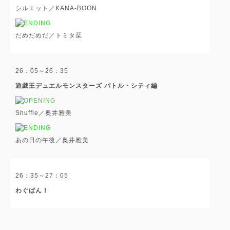
シルエット／KANA-BOON
だめだめだ／トミタ栞
26：05～26：35
遊戯王デュエルモンスターズ バトル・シティ編
Shuffle／奥井雅美
あの日の午後／奥井雅美
26：35～27：05
わぐばん！