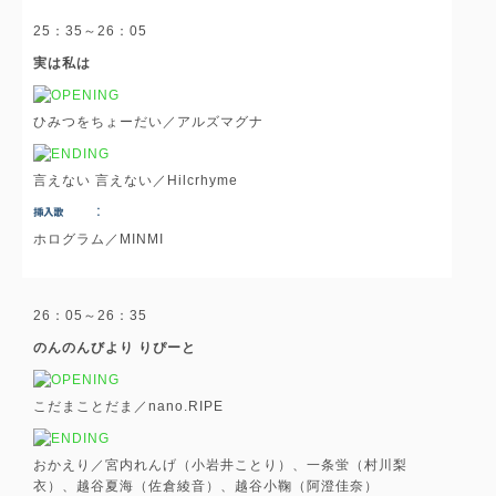
25：35～26：05
実は私は
ひみつをちょーだい／アルズマグナ
言えない 言えない／Hilcrhyme
ホログラム／MINMI
26：05～26：35
のんのんびより りぴーと
こだまことだま／nano.RIPE
おかえり／宮内れんげ（小岩井ことり）、一条蛍（村川梨
衣）、越谷夏海（佐倉綾音）、越谷小鞠（阿澄佳奈）