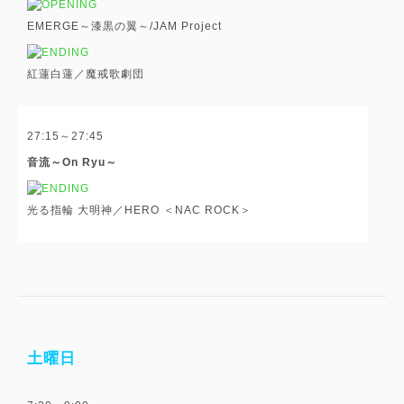
EMERGE～漆黒の翼～/JAM Project
紅蓮白蓮／魔戒歌劇団
27:15～27:45
音流～On Ryu～
光る指輪 大明神／HERO ＜NAC ROCK＞
土曜日