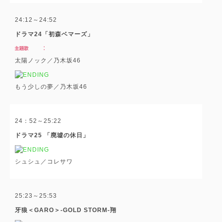
24:12～24:52
ドラマ24「初森ベマーズ」
太陽ノック／乃木坂46
もう少しの夢／乃木坂46
24：52～25:22
ドラマ25 「廃墟の休日」
シュシュ／コレサワ
25:23～25:53
牙狼＜GARO＞-GOLD STORM-翔