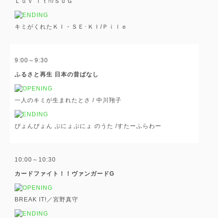
Ｌｕｖ ｉｔ!!/ＳｕＧ
キミがくれたＫＩ・ＳＥ･ＫＩ/Ｐｉｌｅ
9:00～9:30
ふるさと再生 日本の昔ばなし
一人のキミが生まれたとさ / 中川翔子
ぴょんぴょん ぷにょぷにょ のうた /すたーふらわー
10:00～10:30
カードファイト！！ヴァンガードG
BREAK IT!／宮野真守