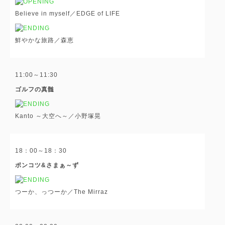
Believe in myself／EDGE of LIFE
鮮やかな旅路／森恵
11:00～11:30
ゴルフの真髄
Kanto ～大空へ～／小野塚晃
18：00～18：30
ポンコツ&さまぁ～ず
つーか、っつーか／The Mirraz