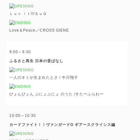
Ｌｕｖ ｉｔ!!/ＳｕＧ
Love＆Peace／CROSS GIENE
9:00～9:30
ふるさと再生 日本の昔ばなし
一人のキミが生まれたとさ / 中川翔子
ぴょんぴょん ぷにょぷにょ のうた /すたーふらわー
10:00～10:30
カードファイト！！ヴァンガードG ギアースクライシス編