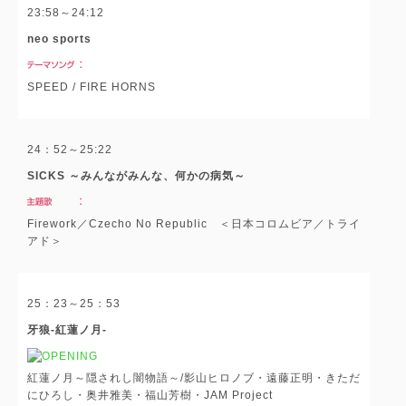
23:58～24:12
neo sports
SPEED / FIRE HORNS
24：52～25:22
SICKS ～みんながみんな、何かの病気～
Firework／Czecho No Republic ＜日本コロムビア／トライ
アド＞
25：23～25：53
牙狼-紅蓮ノ月-
紅蓮ノ月～隠されし闇物語～/影山ヒロノブ・遠藤正明・きただ
にひろし・奥井雅美・福山芳樹・JAM Project