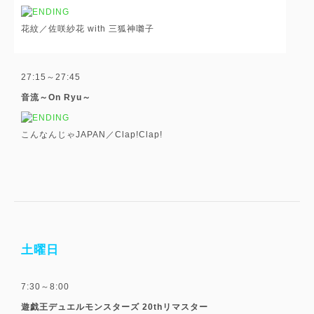
花紋／佐咲紗花 with 三狐神囃子
27:15～27:45
音流～On Ryu～
こんなんじゃJAPAN／Clap!Clap!
土曜日
7:30～8:00
遊戯王デュエルモンスターズ 20thリマスター