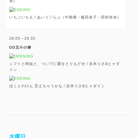
央）
いちごいちえ /
あいう♡らぶ（中島唯・飯田友子・田村奈央）
26:05～26:35
DD北斗の拳
シフトと時給と、ついでに愛をとりもどせ /
吉木りさ&ヒャダ
イン
ほくとのけん 言えちゃうかな /
吉木りさ&ヒャダイン
水曜日