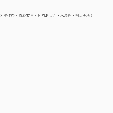
阿澄佳奈・原紗友里・片岡あづさ・米澤円・明坂聡美）