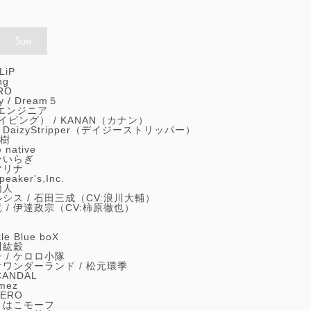
LiP
ng
RO
y /
Dream５
エンジニア
レイビング） /
KANAN（カナン）
/
DaizyStripper（デイジーストリッパー）
樹
e native
ひいらぎ
マリナ
peaker's,Inc.
内人
シス /
石田三成（CV:浪川大輔）
 /
伊達政宗（CV:柿原徹也）
ttle Blue boX
川紘穀
 /
ケロロ小隊
ワンダーランド /
松元環季
CANDAL
imez
ERO
/
はこモーフ