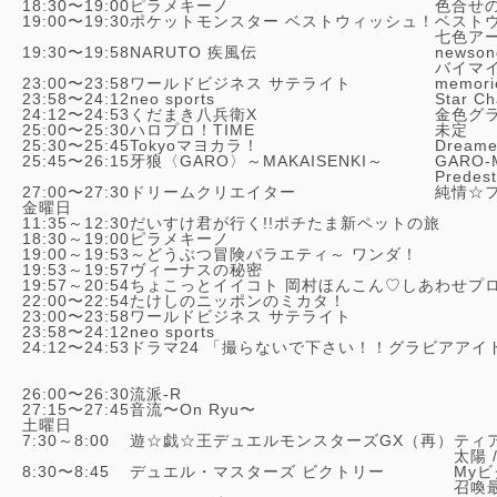
18:30〜19:00
ピラメキーノ
色合せの
19:00〜19:30
ポケットモンスター ベストウィッシュ！
ベストウ
七色アー
19:30〜19:58
NARUTO 疾風伝
newson
バイマイ
23:00〜23:58
ワールドビジネス サテライト
memori
23:58〜24:12
neo sports
Star Ch
24:12〜24:53
くだまき八兵衛X
金色グラ
25:00〜25:30
ハロプロ！TIME
未定
25:30〜25:45
Tokyoマヨカラ！
Dreame
25:45〜26:15
牙狼〈GARO〉～MAKAISENKI～
GARO-M
Predest
27:00〜27:30
ドリームクリエイター
純情☆フ
金曜日
11:35～12:30
だいすけ君が行く!!ポチたま新ペットの旅
18:30～19:00
ピラメキーノ
19:00～19:53
～どうぶつ冒険バラエティ～ ワンダ！
19:53～19:57
ヴィーナスの秘密
19:57～20:54
ちょこっとイイコト 岡村ほんこん♡しあわせプ
22:00〜22:54
たけしのニッポンのミカタ！
23:00〜23:58
ワールドビジネス サテライト
23:58〜24:12
neo sports
24:12〜24:53
ドラマ24 「撮らないで下さい！！グラビアアイ
26:00〜26:30
流派-R
27:15〜27:45
音流〜On Ryu〜
土曜日
7:30～8:00
遊☆戯☆王デュエルモンスターズGX（再）
ティア
太陽 
8:30〜8:45
デュエル・マスターズ ビクトリー
Myビ
召喚