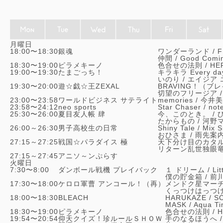
月曜日
18:00〜18:30
銀魂
ワンダーランド /
F
仲間 /
Good Comi
18:30〜19:00
ピラメキーノ
色合せの法則 /
HE
19:00〜19:30
たまごっち！
キラキラ Every da
いのり /
エイジア 
19:30〜20:00
遊☆戯☆王ZEXAL
BRAVING！（ブ
切望のフリージア 
23:00〜23:58
ワールドビジネス サテライト
memories /
今井美
23:58〜24:12
neo sports
Star Chaser /
not
25:30〜26:00
夏目友人帳 肆
今、このとき。 /
たからもの /
河野
26:00～26:30
男子高校生の日常
Shiny Tale /
Mix S
おひさま /
雨先案
27:15～27:25
戦国☆パラダイス 極
天下分け目のカタル
リターン乱世独眼竜
27:15～27:45
アニソ～ンぷらす
火曜日
7:30〜8:00
ダンボール戦機 プレイバック
１ ドリーム /
Li
僕の貯金箱 /
前
17:30〜18:00
ケロロ軍曹 アンコール！（再）
メンドク星マーチ
くっつけはっつけ
18:00〜18:30
BLEACH
HARUKAZE /
S
MASK /
Aqua T
18:30〜19:00
ピラメキーノ
色合せの法則 /
H
19:54〜20:54
仰天クイズ！珍ルールＳＨＯＷ
手のなるほうへ 