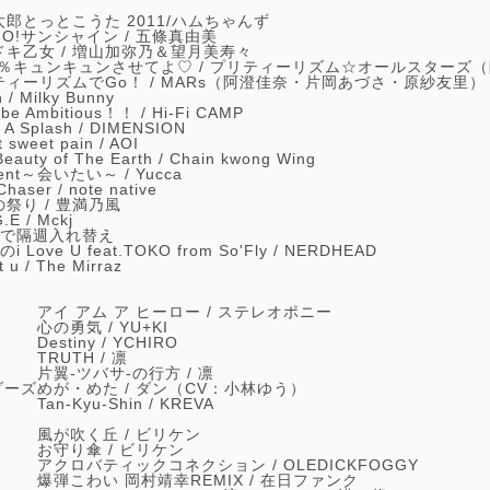
郎とっとこうた 2011/ハムちゃんず
GO!サンシャイン /
五條真由美
ドキ乙女 /
増山加弥乃＆望月美寿々
0％キュンキュンさせてよ♡ /
プリティーリズム☆オールスターズ（
ティーリズムでGo！ /
MARs（阿澄佳奈・片岡あづさ・原紗友里）
h /
Milky Bunny
 be Ambitious！！ /
Hi-Fi CAMP
 A Splash /
DIMENSION
 sweet pain /
AOI
Beauty of The Earth / Chain kwong Wing
ent～会いたい～ /
Yucca
 Chaser /
note native
祭り /
豊満乃風
G.E /
Mckj
曲で隔週入れ替え
i Love U feat.TOKO from So'Fly /
NERDHEAD
t u /
The Mirraz
アイ アム ア ヒーロー /
ステレオポニー
心の勇気 /
YU+KI
Destiny /
YCHIRO
TRUTH /
凛
片翼-ツバサ-の行方 /
凛
ダーズ
めが・めた /
ダン（CV：小林ゆう）
Tan-Kyu-Shin /
KREVA
風が吹く丘 /
ビリケン
お守り傘 /
ビリケン
アクロバティックコネクション /
OLEDICKFOGGY
爆弾こわい 岡村靖幸REMIX /
在日ファンク