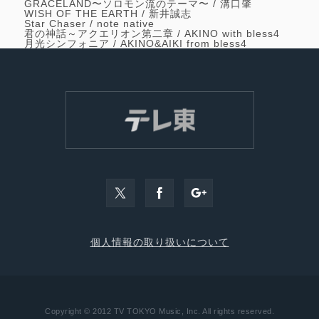
GRACELAND〜ソロモン流のテーマ〜 /
溝口肇
WISH OF THE EARTH /
新井誠志
Star Chaser /
note native
君の神話～アクエリオン第二章 /
AKINO with bless4
月光シンフォニア /
AKINO&AIKI from bless4
個人情報の取り扱いについて
Copyright © 2012 TV TOKYO Music, Inc. All rights reserved.