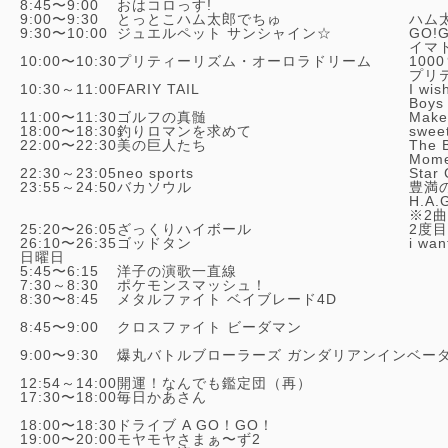
8:45〜9:00
おはコロっす!
9:00〜9:30
とっとこハム太郎でちゅ
ハム太
9:30〜10:00
ジュエルペット サンシャイン☆
GO!
イマ
10:00〜10:30
プリティーリズム・オーロラドリーム
100
プリ
10:30～11:00
FARIY TAIL
I wis
Boys
11:00〜11:30
ゴルフの真髄
Make
18:00〜18:30
釣りロマンを求めて
sweet
22:00〜22:30
美の巨人たち
The 
Mom
22:30～23:05
neo sports
Star
23:55～24:50
バカソウル
豊満の
H.A.
※2
25:20〜26:05
ざっくりハイボール
2度目の
26:10〜26:35
ゴッドタン
i wan
日曜日
5:45〜6:15
洋子の演歌一直線
7:30～8:30
ポケモンスマッシュ！
8:30〜8:45
メタルファイト ベイブレード4D
8:45〜9:00
クロスファイト ビーダマン
9:00〜9:30
爆丸バトルブローラーズ ガンダリアンインベー
12:54～14:00
開運！なんでも鑑定団（再）
17:30〜18:00
毎日かあさん
18:00〜18:30
ドライブ A GO！GO！
19:00〜20:00
モヤモヤさまぁ〜ず2