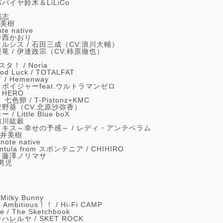
パパイヤ鈴木＆LiLiCo
誠志
美樹
ote native
香西かおり
ルシス /
石田三成（CV:浪川大輔）
竜 /
伊達政宗（CV:柿原徹也）
スタ！ /
Noria
od Luck /
TOTALFAT
 /
Hemenway
/
ボイジャーfeat.ウルトラマンゼロ
/
HERO
 七色卵 /
T-Pistonz+KMC
空野葵（CV.北原沙弥香）
ー /
Little Blue boX
前川紘穀
キス～幸せの予感～ /
レディ・アンテベラム
井美樹
/
note native
antula from スポンテニア /
CHIHIRO
/
藤澤ノリマサ
男児
/
Milky Bunny
e Ambitious！！ /
Hi-Fi CAMP
e /
The Sketchbook
ハレルヤ /
SKET ROCK