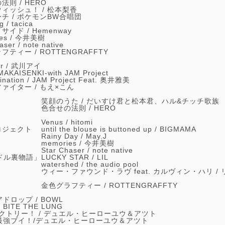
法則 /
HERO
ィッシュ！ /
松本梨香
チ /
ポケモンBW合唱団
g /
tacica
サイド /
Hemenway
es /
今井美樹
aser /
note native
フティー /
ROTTENGRAFFTY
r /
武川アイ
AKAISENKI-with JAM Project
ination /
JAM Project Feat. 奥井雅美
ァイター /
もえ×こん
笑顔のうた / だいすけ君と松本君、ハル&チッチ歌族
色合せの法則 /
HERO
Venus /
hitomi
ロジェクト
until the blouse is buttoned up /
BIGMAMA
Rainy Day /
May.J
memories /
今井美樹
Star Chaser /
note native
ドル裏物語」
LUCKY STAR /
LIL
watershed /
the audio pool
ウィー・ファウンド・ラヴ feat. カルヴィン・ハリ /
金色グラフティー /
ROTTENGRAFFTY
ドロップ / BOWL
/
BITE THE LUNG
クトリー！ /
デュエル・ヒーローユウ＆アツト
最強ブイ！/
デュエル・ヒーローユウ＆アツト