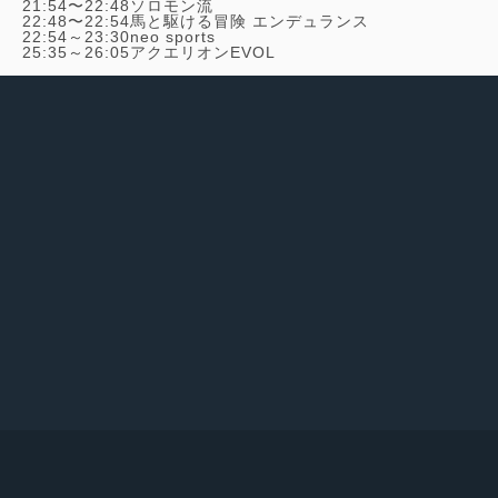
21:54〜22:48
ソロモン流
22:48〜22:54
馬と駆ける冒険 エンデュランス
22:54～23:30
neo sports
25:35～26:05
アクエリオンEVOL
x
facebook
google