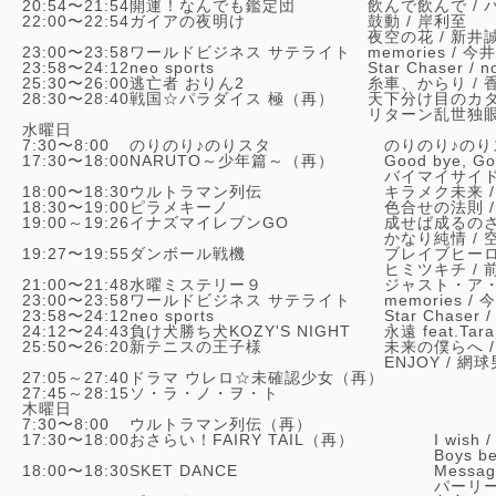
20:54〜21:54
開運！なんでも鑑定団
飲んで飲んで /
22:00〜22:54
ガイアの夜明け
鼓動 /
岸利至
夜空の花 /
新井
23:00〜23:58
ワールドビジネス サテライト
memories /
今井
23:58〜24:12
neo sports
Star Chaser /
n
25:30〜26:00
逃亡者 おりん2
糸車、からり /
28:30〜28:40
戦国☆パラダイス 極（再）
天下分け目のカタ
リターン乱世独眼
水曜日
7:30〜8:00
のりのり♪のりスタ
のりのり♪のり
17:30〜18:00
NARUTO～少年篇～（再）
Good bye, Go
バイマイサイド
18:00〜18:30
ウルトラマン列伝
キラメク未来 
18:30〜19:00
ピラメキーノ
色合せの法則 
19:00～19:26
イナズマイレブンGO
成せば成るのさ
かなり純情 /
19:27〜19:55
ダンボール戦機
ブレイブヒーロ
ヒミツキチ /
21:00〜21:48
水曜ミステリー９
ジャスト・ア・
23:00〜23:58
ワールドビジネス サテライト
memories /
今
23:58〜24:12
neo sports
Star Chaser 
24:12〜24:43
負け犬勝ち犬KOZY'S NIGHT
永遠 feat.Tar
25:50〜26:20
新テニスの王子様
未来の僕らへ 
ENJOY /
網球
27:05～27:40
ドラマ ウレロ☆未確認少女（再）
27:45～28:15
ソ・ラ・ノ・ヲ・ト
木曜日
7:30〜8:00
ウルトラマン列伝（再）
17:30〜18:00
おさらい！FAIRY TAIL（再）
I wish 
Boys b
18:00〜18:30
SKET DANCE
Messag
パーリー