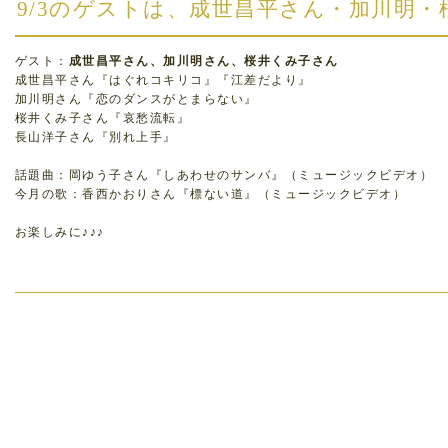
9/3のゲストは、成世昌平さん・加川明
ゲスト：
成世昌平さん、加川明さん、桜井くみ子さん
成世昌平さん『はぐれコキリコ』『江差だより』
加川明さん『恋のダンスがとまらない』
桜井くみ子さん『哀愁流転』
長山洋子さん『別れ上手』
話題曲：岡ゆう子さん『しあわせのサンバ』（ミュージックビデオ）
今月の歌：香西かおりさん『標ない道』（ミュージックビデオ）
お楽しみに♪♪♪