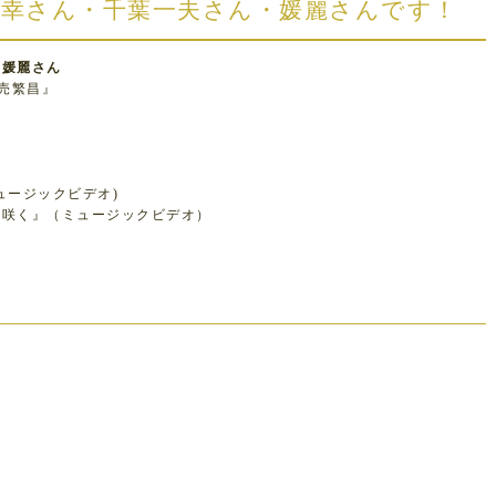
中美幸さん・千葉一夫さん・媛麗さんです！
、媛麗さん
笑売繁昌』
』
ュージックビデオ)
に咲く』（ミュージックビデオ）