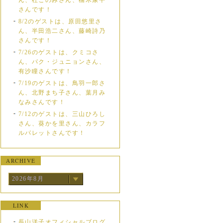
ん、杜このみさん、楠木康平
さんです！
8/2のゲストは、原田悠里さ
ん、半田浩二さん、藤崎詩乃
さんです！
7/26のゲストは、クミコさ
ん、パク・ジュニョンさん、
有沙瞳さんです！
7/19のゲストは、鳥羽一郎さ
ん、北野まち子さん、葉月み
なみさんです！
7/12のゲストは、三山ひろし
さん、葵かを里さん、カラフ
ルパレットさんです！
ARCHIVE
2026年8月
LINK
長山洋子オフィシャルブログ