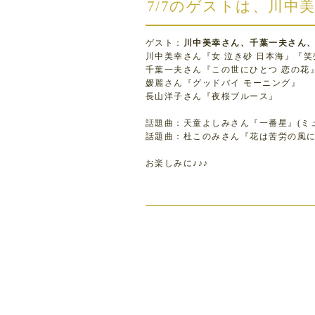
7/7のゲストは、川
ゲスト：
川中美幸さん、千葉一夫さん
川中美幸さん『女 泣き砂 日本海』『
千葉一夫さん『この世にひとつ 恋の花
媛麗さん『グッドバイ モーニング』
長山洋子さん『夜桜ブルース』
話題曲：天童よしみさん『一番星』(ミ
話題曲：杜このみさん『花は苦労の風
お楽しみに♪♪♪