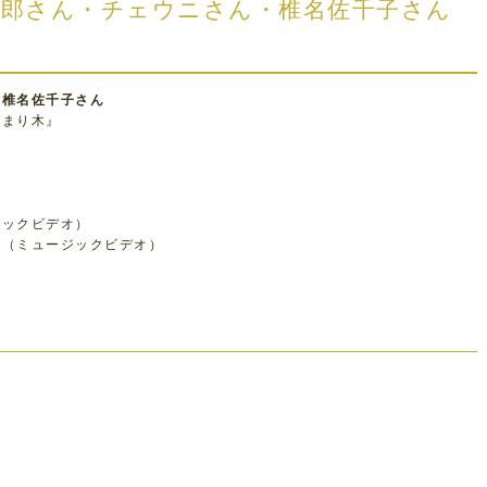
羽一郎さん・チェウニさん・椎名佐千子さん
、椎名佐千子さん
止まり木』
ジックビデオ）
』（ミュージックビデオ）