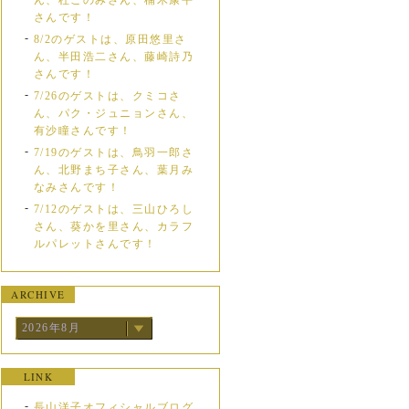
ん、杜このみさん、楠木康平
さんです！
8/2のゲストは、原田悠里さ
ん、半田浩二さん、藤崎詩乃
さんです！
7/26のゲストは、クミコさ
ん、パク・ジュニョンさん、
有沙瞳さんです！
7/19のゲストは、鳥羽一郎さ
ん、北野まち子さん、葉月み
なみさんです！
7/12のゲストは、三山ひろし
さん、葵かを里さん、カラフ
ルパレットさんです！
ARCHIVE
2026年8月
LINK
長山洋子オフィシャルブログ