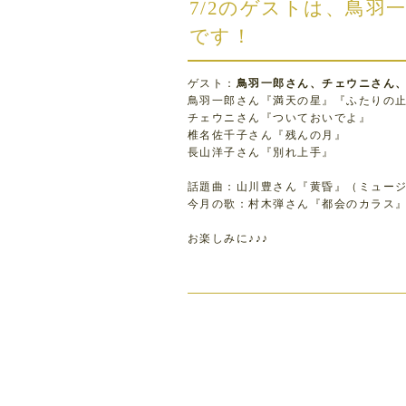
7/2のゲストは、鳥
です！
ゲスト：
鳥羽一郎さん、チェウニさん
鳥羽一郎さん『満天の星』『ふたりの
チェウニさん『ついておいでよ』
椎名佐千子さん『残んの月』
長山洋子さん『別れ上手』
話題曲：山川豊さん『黄昏』（ミュー
今月の歌：村木弾さん『都会のカラス
お楽しみに♪♪♪