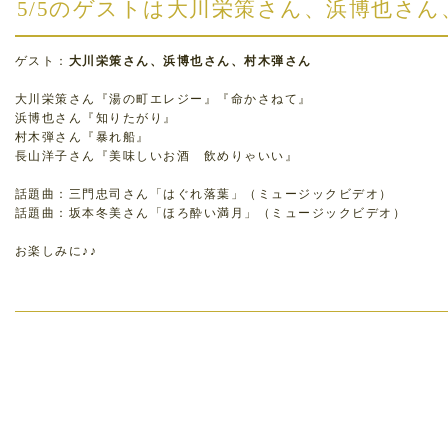
5/5のゲストは大川栄策さん、浜博也さ
ゲスト：
大川栄策さん、浜博也さん、村木弾さん
大川栄策さん『湯の町エレジー』『命かさねて』
浜博也さん『知りたがり』
村木弾さん『暴れ船』
長山洋子さん『美味しいお酒 飲めりゃいい』
話題曲：三門忠司さん「はぐれ落葉」（ミュージックビデオ）
話題曲：坂本冬美さん「ほろ酔い満月」（ミュージックビデオ）
お楽しみに♪♪