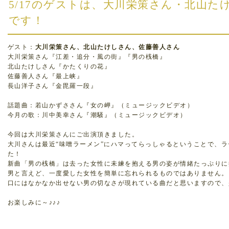
5/17のゲストは、大川栄策さん・北山た
です！
ゲスト：
大川栄策さん、北山たけしさん、佐藤善人さん
大川栄策さん『江差・追分・風の街』『男の桟橋』
北山たけしさん『かたくりの花』
佐藤善人さん『最上峡』
長山洋子さん『金毘羅一段』
話題曲：若山かずささん『女の岬』（ミュージックビデオ）
今月の歌：川中美幸さん『潮騒』（ミュージックビデオ）
今回は大川栄策さんにご出演頂きました。
大川さんは最近“味噌ラーメン”にハマってらっしゃるということで、
た！
新曲「男の桟橋」は去った女性に未練を抱える男の姿が情緒たっぷりに
男と言えど、一度愛した女性を簡単に忘れられるものではありません。
口にはなかなか出せない男の切なさが現れている曲だと思いますので、
お楽しみに～♪♪♪