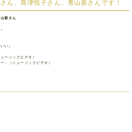
川清さん、島津悦子さん、青山新さんです！
青山新さん
け』
ゃいい』
ミュージックビデオ）
ジー」（ミュージックビデオ）