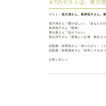
4/7のゲストは、前
ゲスト：
前川清さん、島津悦子さん、
前川清さん『愛がほしい』『あなただ
島津悦子さん『慈雨』
青山新さん『女がつらい』
長山洋子さん『美味しいお酒 飲めり
話題曲：浜博也さん「知りたがり」（
話題曲：松尾雄史さん「赤羽ノスタル
お楽しみに♪♪