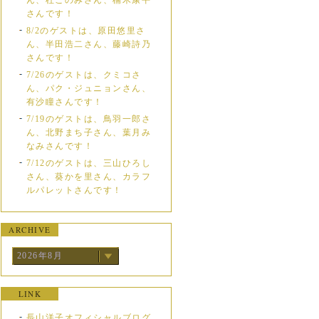
ん、杜このみさん、楠木康平
さんです！
8/2のゲストは、原田悠里さ
ん、半田浩二さん、藤崎詩乃
さんです！
7/26のゲストは、クミコさ
ん、パク・ジュニョンさん、
有沙瞳さんです！
7/19のゲストは、鳥羽一郎さ
ん、北野まち子さん、葉月み
なみさんです！
7/12のゲストは、三山ひろし
さん、葵かを里さん、カラフ
ルパレットさんです！
ARCHIVE
2026年8月
LINK
長山洋子オフィシャルブログ