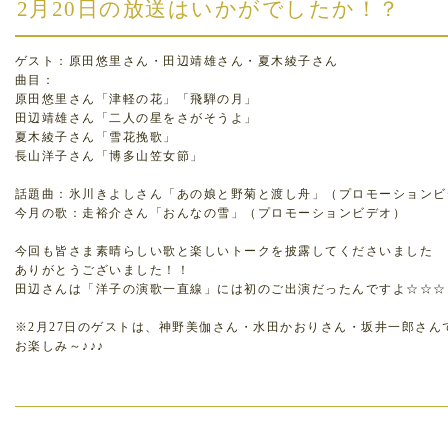
2月20日の放送はいかがでしたか！？
ゲスト：原田悠里さん・田辺靖雄さん・夏木綾子さん
曲目：
原田悠里さん「津軽の花」「飛騨の月」
田辺靖雄さん「二人の星をさがそうよ」
夏木綾子さん「雪花挽歌」
長山洋子さん「博多山笠女節」
話題曲：氷川きよしさん「あの娘と野菊と渡し舟」（プロモーションビ
今月の歌：走裕介さん「おんなの雪」（プロモーションビデオ）
今回も皆さま素晴らしい歌と楽しいトークを披露してくださいました
ありがとうございました！！
田辺さんは「洋子の演歌一直線」には初のご出演だったんですよ☆☆☆
※2月27日のゲストは、神野美伽さん・水田かおりさん・坂井一郎さん
お楽しみ～♪♪♪