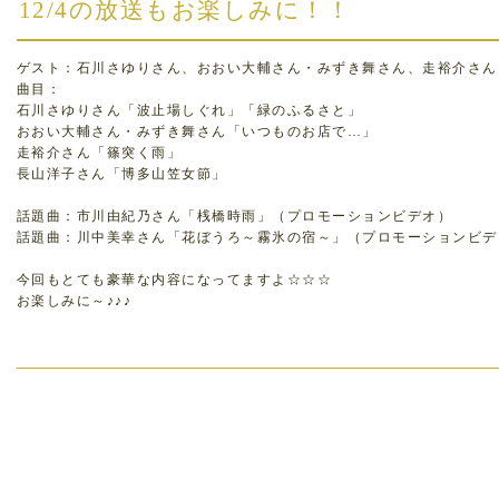
12/4の放送もお楽しみに！！
ゲスト：石川さゆりさん、おおい大輔さん・みずき舞さん、走裕介さん
曲目：
石川さゆりさん「波止場しぐれ」「緑のふるさと」
おおい大輔さん・みずき舞さん「いつものお店で…」
走裕介さん「篠突く雨」
長山洋子さん「博多山笠女節」
話題曲：市川由紀乃さん「桟橋時雨」（プロモーションビデオ）
話題曲：川中美幸さん「花ぼうろ～霧氷の宿～」（プロモーションビデ
今回もとても豪華な内容になってますよ☆☆☆
お楽しみに～♪♪♪