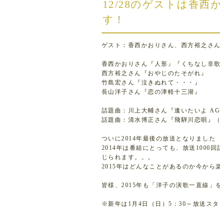
12/28のゲストは香
す！
ゲスト：香西かおりさん、西方裕之さ
香西かおりさん『人形』『くちなし非
西方裕之さん『おやじのたそがれ』
竹島宏さん『泣きぬれて・・・』
長山洋子さん『恋の津軽十三湖』
話題曲：川上大輔さん『逢いたいよ AG
話題曲：清水博正さん『飛騨川恋唄』
ついに2014年最後の放送となりました
2014年は番組にとっても、放送100
じられます。。。
2015年はどんなことがあるのか今から
皆様、2015年も「洋子の演歌一直線
※新年は1月4日（日）5：30～放送ス