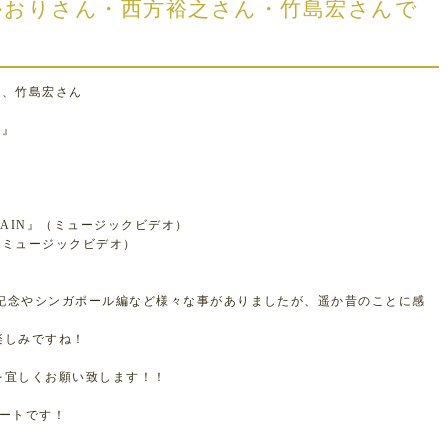
西かおりさん・西方裕之さん・竹島宏さんで
ん、竹島宏さん
歌』
AIN』（ミュージックビデオ）
（ミュージックビデオ）
0回記念やシンガポール編など様々な事がありましたが、遥か昔のことに感
楽しみですね！
」を宜しくお願い致します！！
タートです！