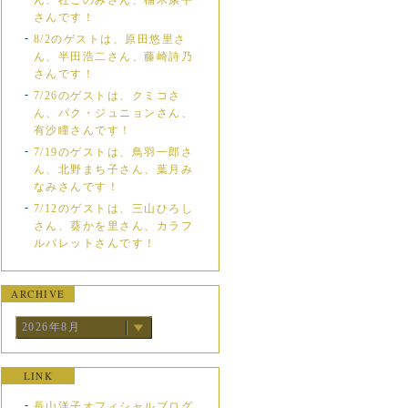
ん、杜このみさん、楠木康平
さんです！
8/2のゲストは、原田悠里さ
ん、半田浩二さん、藤崎詩乃
さんです！
7/26のゲストは、クミコさ
ん、パク・ジュニョンさん、
有沙瞳さんです！
7/19のゲストは、鳥羽一郎さ
ん、北野まち子さん、葉月み
なみさんです！
7/12のゲストは、三山ひろし
さん、葵かを里さん、カラフ
ルパレットさんです！
ARCHIVE
2026年8月
LINK
長山洋子オフィシャルブログ