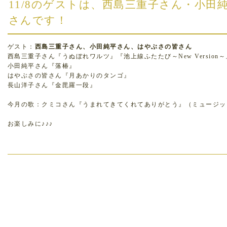
11/8のゲストは、西島三重子さん・小田
さんです！
ゲスト：
西島三重子さん、小田純平さん、はやぶさの皆さん
西島三重子さん『うぬぼれワルツ』『池上線ふたたび～New Version～
小田純平さん『落椿』
はやぶさの皆さん『月あかりのタンゴ』
長山洋子さん『金毘羅一段』
今月の歌：クミコさん『うまれてきてくれてありがとう』（ミュージッ
お楽しみに♪♪♪