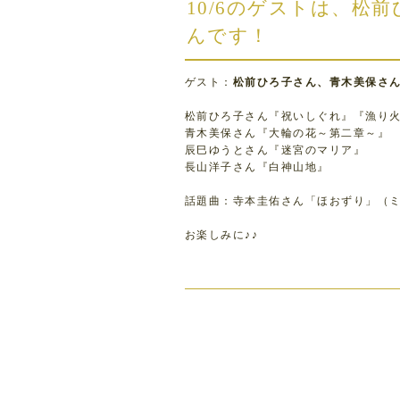
10/6のゲストは、松
んです！
ゲスト：
松前ひろ子さん、青木美保さ
松前ひろ子さん『祝いしぐれ』『漁り
青木美保さん『大輪の花～第二章～』
辰巳ゆうとさん『迷宮のマリア』
長山洋子さん『白神山地』
話題曲：寺本圭佑さん「ほおずり」（
お楽しみに♪♪