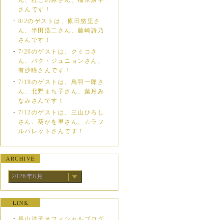
ん、杜このみさん、楠木康平
さんです！
8/2のゲストは、原田悠里さ
ん、半田浩二さん、藤崎詩乃
さんです！
7/26のゲストは、クミコさ
ん、パク・ジュニョンさん、
有沙瞳さんです！
7/19のゲストは、鳥羽一郎さ
ん、北野まち子さん、葉月み
なみさんです！
7/12のゲストは、三山ひろし
さん、葵かを里さん、カラフ
ルパレットさんです！
ARCHIVE
2026年8月
LINK
長山洋子オフィシャルブログ