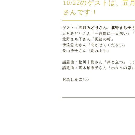
10/22のゲストは、
さんです！
ゲスト：
五月みどりさん、北野まち子
五月みどりさん『一週間に十日来い』『
北野まち子さん『風笛の町』
伊達悠太さん『聞かせてください』
長山洋子さん『別れ上手』
話題曲：松川未樹さん『凛と立つ』（
話題曲：真木柚布子さん『ホタルの恋
お楽しみに♪♪♪