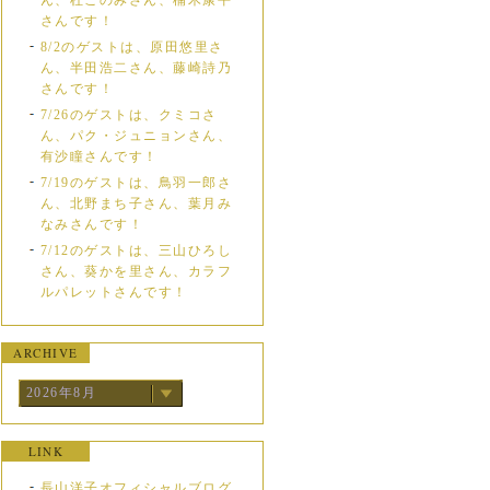
ん、杜このみさん、楠木康平
さんです！
8/2のゲストは、原田悠里さ
ん、半田浩二さん、藤崎詩乃
さんです！
7/26のゲストは、クミコさ
ん、パク・ジュニョンさん、
有沙瞳さんです！
7/19のゲストは、鳥羽一郎さ
ん、北野まち子さん、葉月み
なみさんです！
7/12のゲストは、三山ひろし
さん、葵かを里さん、カラフ
ルパレットさんです！
ARCHIVE
2026年8月
LINK
長山洋子オフィシャルブログ