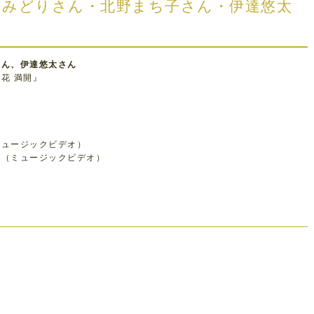
五月みどりさん・北野まち子さん・伊達悠太
さん、伊達悠太さん
花 満開』
ミュージックビデオ）
』（ミュージックビデオ）