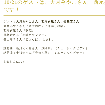
10/21のゲストは、大月みやこさん・西
です！
ゲスト：
大月みやこさん、西尾夕紀さん、竹島宏さん
大月みやこさん『豊予海峡』『海鳴りの駅』
西尾夕紀さん『歌姫』
竹島宏さん『恋町カウンター』
長山洋子さん『じょっぱり よされ』
話題曲：新川めぐみさん『夕陽川』（ミュージックビデオ）
話題曲：走裕介さん『春待ち草』（ミュージックビデオ）
お楽しみに♪♪♪