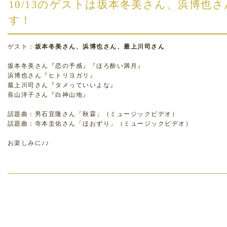
10/13のゲストは坂本冬美さん、浜博也
す！
ゲスト：
坂本冬美さん、浜博也さん、最上川司さん
坂本冬美さん『恋の予感』『ほろ酔い満月』
浜博也さん『ヒトリヨガリ』
最上川司さん『タメっていいよな』
長山洋子さん『白神山地』
話題曲：男石宜隆さん「秋霖」（ミュージックビデオ）
話題曲：寺本圭佑さん「ほおずり」（ミュージックビデオ）
お楽しみに♪♪