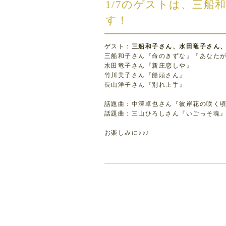
1/7のゲストは、三船
す！
ゲスト：
三船和子さん、水田竜子さん
三船和子さん『命のきずな』『あなた
水田竜子さん『新庄恋しや』
竹川美子さん『船頭さん』
長山洋子さん『別れ上手』
話題曲：中澤卓也さん『彼岸花の咲く
話題曲：三山ひろしさん『いごっそ魂
お楽しみに♪♪♪