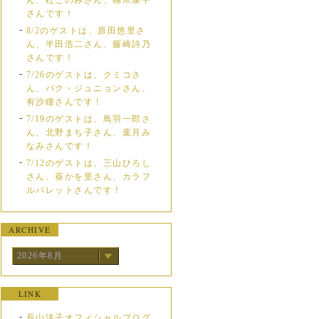
ん、杜このみさん、楠木康平
さんです！
8/2のゲストは、原田悠里さ
ん、半田浩二さん、藤崎詩乃
さんです！
7/26のゲストは、クミコさ
ん、パク・ジュニョンさん、
有沙瞳さんです！
7/19のゲストは、鳥羽一郎さ
ん、北野まち子さん、葉月み
なみさんです！
7/12のゲストは、三山ひろし
さん、葵かを里さん、カラフ
ルパレットさんです！
ARCHIVE
2026年8月
LINK
長山洋子オフィシャルブログ