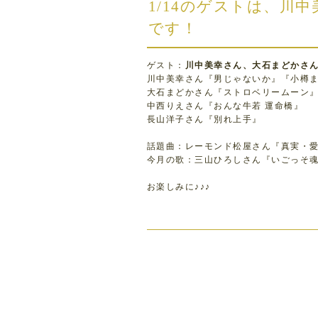
1/14のゲストは、川
です！
ゲスト：
川中美幸さん、大石まどかさ
川中美幸さん『男じゃないか』『小樽
大石まどかさん『ストロベリームーン
中西りえさん『おんな牛若 運命橋』
長山洋子さん『別れ上手』
話題曲：レーモンド松屋さん『真実・
今月の歌：三山ひろしさん『いごっそ
お楽しみに♪♪♪