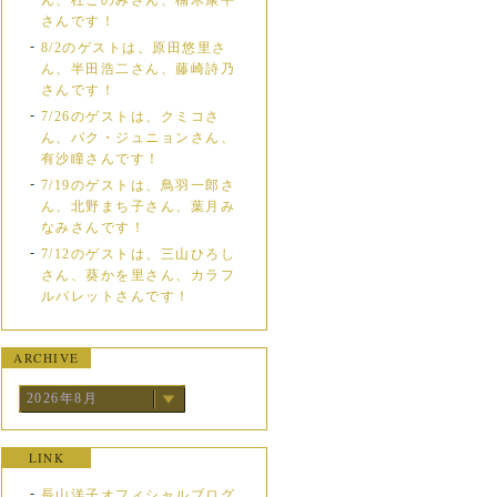
ん、杜このみさん、楠木康平
さんです！
8/2のゲストは、原田悠里さ
ん、半田浩二さん、藤崎詩乃
さんです！
7/26のゲストは、クミコさ
ん、パク・ジュニョンさん、
有沙瞳さんです！
7/19のゲストは、鳥羽一郎さ
ん、北野まち子さん、葉月み
なみさんです！
7/12のゲストは、三山ひろし
さん、葵かを里さん、カラフ
ルパレットさんです！
ARCHIVE
2026年8月
LINK
長山洋子オフィシャルブログ