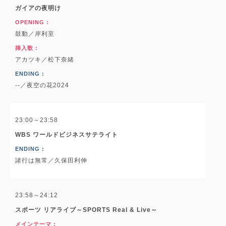
ガイアの夜明け
OPENING :
鼓動／岸利至
挿入歌 :
アカツキ／松下奈緒
ENDING :
--／夜空の花2024
23:00～23:58
WBS ワールドビジネスサテライト
ENDING :
諸行は無常／久保田利伸
23:58～24:12
スポーツ リアライブ～SPORTS Real & Live～
メインテーマ :