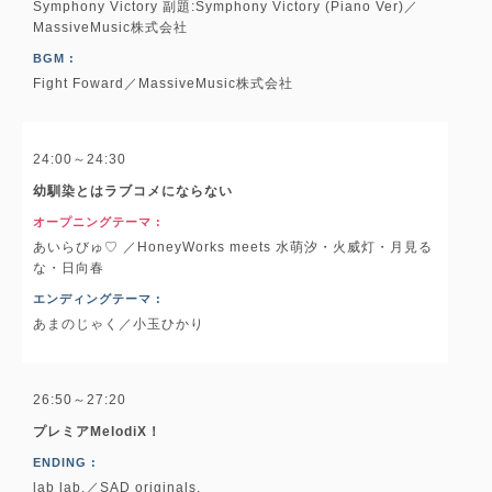
Symphony Victory 副題:Symphony Victory (Piano Ver)／
MassiveMusic株式会社
BGM :
Fight Foward／MassiveMusic株式会社
24:00～24:30
幼馴染とはラブコメにならない
オープニングテーマ :
あいらびゅ♡ ／HoneyWorks meets 水萌汐・火威灯・月見る
な・日向春
エンディングテーマ :
あまのじゃく／小玉ひかり
26:50～27:20
プレミアMelodiX！
ENDING :
lab lab.／SAD originals.