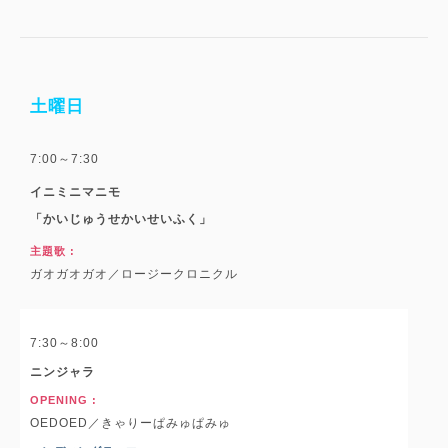
土曜日
7:00～7:30
イニミニマニモ
「かいじゅうせかいせいふく」
主題歌 :
ガオガオガオ／ロージークロニクル
7:30～8:00
ニンジャラ
OPENING :
OEDOED／きゃりーぱみゅぱみゅ