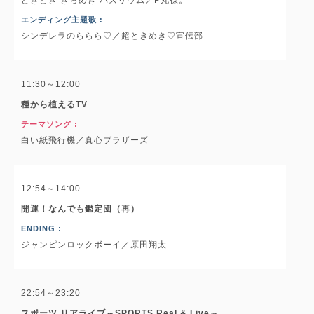
エンディング主題歌 :
シンデレラのららら♡／超ときめき♡宣伝部
11:30～12:00
種から植えるTV
テーマソング :
白い紙飛行機／真心ブラザーズ
12:54～14:00
開運！なんでも鑑定団（再）
ENDING :
ジャンピンロックボーイ／原田翔太
22:54～23:20
スポーツ リアライブ～SPORTS Real & Live～