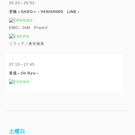
25:23～25:53
牙狼＜GARO＞－VANISHING LINE－
EMG／JAM Project
ソフィア／奥井雅美
27:15～27:45
音流～On Ryu～
土曜日