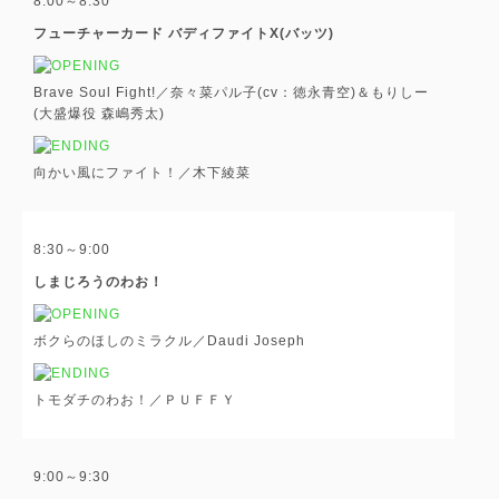
8:00～8:30
フューチャーカード バディファイトX(バッツ)
Brave Soul Fight!／奈々菜パル子(cv：徳永青空)＆もりしー
(大盛爆役 森嶋秀太)
向かい風にファイト！／木下綾菜
8:30～9:00
しまじろうのわお！
ボクらのほしのミラクル／Daudi Joseph
トモダチのわお！／ＰＵＦＦＹ
9:00～9:30