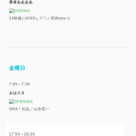
勇者ああああ
14秒後にKISSして♡／田村ゆかり
金曜日
7:05～7:30
おはスタ
OHA！伝説／山寺宏一
17:55～18:25