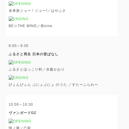
未来派ジョー！ジョー!／はやぶさ
BE☆THE WIND／祭nine.
9:00～9:30
ふるさと再生 日本の昔ばなし
ふるさとほっこり村／水森かおり
ぴょんぴょん ぷにょぷにょ のうた ／すたーふらわー
10:00～10:30
ヴァンガードGZ
情ノ華／己龍