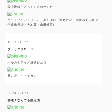
最上級ぱらどっくす／わーすた
ハートフル♡ドリーム／夢川ゆい・虹色にの・幸多みちる(CV.
伊達朱里紗・大地葉・山田唯菜)
18:25～18:55
ブラッククローバー
ハルカミライ／感覚ピエロ
蒼い炎／イトヲカシ
20:54～21:54
開運！なんでも鑑定団