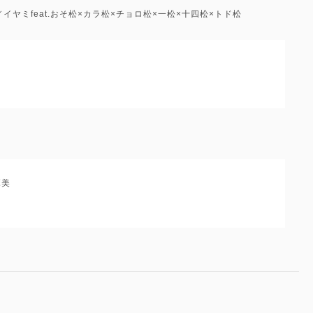
!!!!／イヤミfeat.おそ松×カラ松×チョロ松×一松×十四松×トド松
麻美