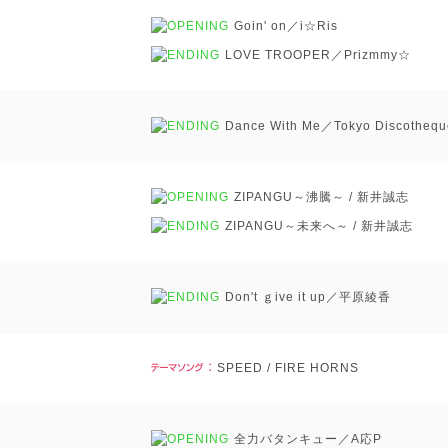
Goin' on／i☆Ris
LOVE TROOPER／Prizmmy☆
Dance With Me／Tokyo Discothequ
ZIPANGU～沸騰～ / 新井誠志
ZIPANGU～未来へ～ / 新井誠志
Don't ｇive it up／平原綾香
SPEED / FIRE HORNS
全力バタンキュー／A応P