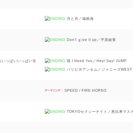
月と月／城南海
Don't ｇive it up／平原綾香
るいっぱいいっぱい生
我 I Need You／Hey! Say! JUMP
パリピポアンセム／ジャニーズWEST
SPEED / FIRE HORNS
TOKYOセクシーナイト／恵比寿マス