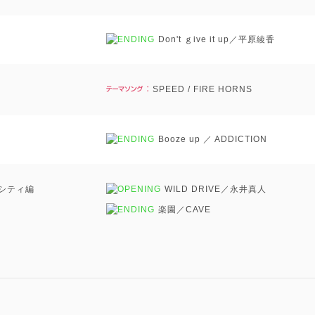
Don't ｇive it up／平原綾香
SPEED / FIRE HORNS
Booze up ／ ADDICTION
シティ編
WILD DRIVE／永井真人
楽園／CAVE