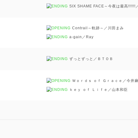
SIX SHAME FACE～今夜は最高!!
Contrail～軌跡～／川田まみ
a-gain／Ray
ずっとずっと／ＢＴＯＢ
Ｗｏｒｄｓ ｏｆ Ｇｒａｃｅ／今井
ｋｅｙ ｏｆ Ｌｉｆｅ／山本和臣