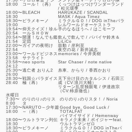
18:00
コール！（再）
くっつけはっつけワンダーランド
/
松元環季
18:00〜
BLEACH
HARUKAZE /
SCANDAL
18:30
MASK /
Aqua Timez
18:30〜
ピラメキーノ
ミラクルＧＯ！/
DOG inTheパラ
19:00
レルワールドオーケストラ
19:54〜
仰天クイズ！珍ル
手のなるほうへ /
はこモーフ
20:54
ールＳＨＯＷ
20:54〜
開運！なんでも鑑
飲んで飲んで /
パパイヤ鈴木＆
21:54
定団
LiLiCo
22:00〜
ガイアの夜明け
鼓動 /
岸利至
22:54
夜空の花 /
新井誠志
23:00〜
ワールドビジネス
memories /
今井美樹
23:58
サテライト
23:58〜
neo sports
Star Chaser /
note native
24:12
25:30〜
逃亡者 おりん2
糸車、からり /
香西かおり
26:00
28:30〜
戦国☆パラダイス
天下分け目のカタルシス /
石田三
28:40
極（再）
成（CV:浪川大輔）
リターン乱世独眼竜 /
伊達政宗
（CV:柿原徹也）
水曜日
7:30〜
のりのり♪のりス
のりのり♪のりスタ！ /
Noria
8:00
タ
17:30〜
NARUTO～少年篇
Good bye, Good Luck /
18:00
～（再）
TOTALFAT
バイマイサイド /
Hemenway
18:00〜
ウルトラマン列伝
キラメク未来 /
ボイジャーfeat.
18:30
ウルトラマンゼロ
18:30〜
ピラメキーノ
ミラクルＧＯ！/
DOG inTheパ
19:00
ラレルワールドオーケストラ