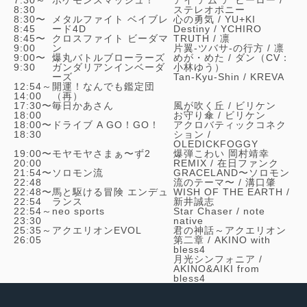
8:30
ステレオポニー
8:30〜
メタルファイト ベイブレ
心の勇気 /
YU+KI
8:45
ード4D
Destiny /
YCHIRO
8:45〜
クロスファイト ビーダマ
TRUTH /
凛
9:00
ン
片翼-ツバサ-の行方 /
凛
9:00〜
爆丸バトルブローラーズ
めが・めた /
ダン（CV：
9:30
ガンダリアンインベーダ
小林ゆう）
ーズ
Tan-Kyu-Shin /
KREVA
12:54～
開運！なんでも鑑定団
14:00
（再）
17:30〜
毎日かあさん
風が吹く丘 /
ビリケン
18:00
お守り傘 /
ビリケン
18:00〜
ドライブ A GO！GO！
アクロバティックコネク
18:30
ション /
OLEDICKFOGGY
19:00〜
モヤモヤさまぁ〜ず2
爆弾こわい 岡村靖幸
20:00
REMIX /
在日ファンク
21:54〜
ソロモン流
GRACELAND〜ソロモン
22:48
流のテーマ〜 /
溝口肇
22:48〜
馬と駆ける冒険 エンデュ
WISH OF THE EARTH /
22:54
ランス
新井誠志
22:54～
neo sports
Star Chaser /
note
23:30
native
25:35～
アクエリオンEVOL
君の神話～アクエリオン
26:05
第二章 /
AKINO with
bless4
月光シンフォニア /
AKINO&AIKI from
bless4