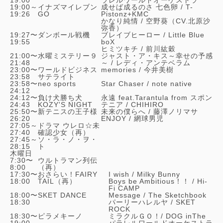
19:00～
イナズマイレブン
成せば成るのさ 七色卵 /
T-
19:26
GO
Pistonz+KMC
かなり純情 /
空野葵（CV.北原沙
弥香）
19:27〜
ダンボール戦機
ブレイブヒーロー /
Little Blue
19:55
boX
ヒミツキチ /
前川紘穀
21:00〜
水曜ミステリー９
ジャスト・ア・キス～幸せの予感
21:48
～ /
レディ・アンテベラム
23:00〜
ワールドビジネス
memories /
今井美樹
23:58
サテライト
23:58〜
neo sports
Star Chaser /
note native
24:12
24:12〜
負け犬勝ち犬
永遠 feat.Tarantula from スポン
24:43
KOZY'S NIGHT
テニア /
CHIHIRO
25:50〜
新テニスの王子様
未来の僕らへ /
藤澤ノリマサ
26:20
ENJOY /
網球男児
27:05～
ドラマ ウレロ☆未
27:40
確認少女（再）
27:45～
ソ・ラ・ノ・ヲ・
28:15
ト
木曜日
7:30〜
ウルトラマン列伝
8:00
（再）
17:30〜
おさらい！FAIRY
I wish /
Milky Bunny
18:00
TAIL（再）
Boys be Ambitious！！ /
Hi-
Fi CAMP
18:00〜
SKET DANCE
Message /
The Sketchbook
18:30
パーリーハレルヤ /
SKET
ROCK
18:30〜
ピラメキーノ
ミラクルＧＯ！/
DOG inThe
19:00
パラレルワールドオーケストラ