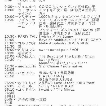
ゅ
9:30〜
ジュエルペ
GO!GO!サンシャイン /
五條真由美
10:00
ット サンシ
イマドキ乙女 /
増山加弥乃＆望月美
ャイン☆
寿々
10:00〜
プリティー
1000％キュンキュンさせてよ♡ /
プリ
10:30
リズム・オ
ティーリズム☆オールスターズ（阿澄
ーロラドリ
佳奈・原紗友里・片岡あづさ・米澤
ーム
円・明坂聡美）
プリティーリズムでGo！ /
MARs（阿
澄佳奈・片岡あづさ・原紗友里）
10:30～
FARIY TAIL
I wish /
Milky Bunny
11:00
Boys be Ambitious！！ /
Hi-Fi CAMP
11:00〜
ゴルフの真
Make A Splash /
DIMENSION
11:30
髄
18:00〜
釣りロマン
sweet sweet pain /
AOI
18:30
を求めて
22:00〜
美の巨人た
The Beauty of The Earth / Chain
22:30
ち
kwong Wing
Moment～会いたい～ /
Yucca
22:30～
neo sports
Star Chaser /
note native
23:05
23:55～
バカソウル
豊満の祭り /
豊満乃風
24:50
H.A.G.E /
Mckj
※2曲で隔週入れ替え
25:20〜
ざっくりハ
2度目のi Love U feat.TOKO from
26:05
イボール
So'Fly /
NERDHEAD
26:10〜
ゴッドタン
i want u /
The Mirraz
26:35
日曜日
5:45〜
洋子の演歌一直線
6:15
7:30～
ポケモンスマッシュ！
アイ アム ア ヒーロー /