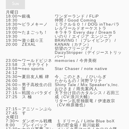
月曜日
18:00〜
銀魂
ワンダーランド /
FLiP
18:30
仲間 /
Good Coming
18:30〜
ピラメキーノ
ミラクルＧＯ！/
DOG inTheパラ
19:00
レルワールドオーケストラ
19:00〜
たまごっち！
キラキラ Every day /
Dream５
19:30
いのり /
エイジア エンジニア
19:30〜
遊☆戯☆王
BRAVING！（ブレイビング） /
20:00
ZEXAL
KANAN（カナン）
切望のフリージア /
DaizyStripper（デイジーストリッ
パー）
23:00〜
ワールドビジネ
memories /
今井美樹
23:58
ス サテライト
23:58〜
neo sports
Star Chaser /
note native
24:12
25:30〜
夏目友人帳 肆
今、このとき。 /
ひいらぎ
26:00
たからもの /
河野マリナ
26:00～
男子高校生の日
Shiny Tale /
Mix Speaker's,Inc.
26:30
常
おひさま /
雨先案内人
27:15～
戦国☆パラダイ
天下分け目のカタルシス /
石田三
27:25
ス 極
成（CV:浪川大輔）
リターン乱世独眼竜 /
伊達政宗
（CV:柿原徹也）
27:15～
アニソ～ンぷら
27:45
す
火曜日
7:30〜
ダンボール戦機
１ ドリーム /
Little Blue boX
8:00
プレイバック
僕の貯金箱 /
前川紘穀
17:30〜
ケロロ軍曹 アン
メンドク星マーチ /
ケロロ小隊