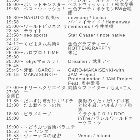
19:00〜
ポケットモンスター
ベストウィッシュ！ /
松本梨香
19:30
ベストウィッシュ！
七色アーチ /
ポケモンBW合唱
団
19:30〜
NARUTO 疾風伝
newsong /
tacica
19:58
バイマイサイド /
Hemenway
23:00〜
ワールドビジネス サ
memories /
今井美樹
23:58
テライト
23:58〜
neo sports
Star Chaser /
note native
24:12
24:12〜
くだまき八兵衛X
金色グラフティー /
24:53
ROTTENGRAFFTY
25:00〜
ハロプロ！TIME
未定
25:30
25:30〜
Tokyoマヨカラ！
Dreamer /
武川アイ
25:45
25:45〜
牙狼〈GARO〉～
GARO-MAKAISENKI-with
26:15
MAKAISENKI～
JAM Project
Predestination /
JAM Project
Feat. 奥井雅美
27:00〜
ドリームクリエイタ
純情☆ファイター /
もえ×こん
27:30
ー
金曜日
11:35～
だいすけ君が行く!!ポチ
笑顔のうた / だいすけ君
12:30
たま新ペットの旅
と松本君、ハル&チッチ歌
族
18:30～
ピラメキーノ
ミラクルＧＯ！/
DOG
19:00
inTheパラレルワールドオ
ーケストラ
19:00～
～どうぶつ冒険バラエテ
19:53
ィ～ ワンダ！
19:53～
ヴィーナスの秘密
Venus /
hitomi
19:57