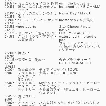
19:57～
ちょこっとイイコト 岡村
until the blouse is
20:54
ほんこん♡しあわせプロ
buttoned up /
BIGMAMA
ジェクト
22:00〜
たけしのニッポンのミカ
Rainy Day /
May.J
22:54
タ！
23:00〜
ワールドビジネス サテラ
memories /
今井美樹
23:58
イト
23:58〜
neo sports
Star Chaser /
note
24:12
native
24:12〜
ドラマ24 「撮らないで下
LUCKY STAR /
LIL
24:53
さい！！グラビアアイド
watershed /
the audio
ル裏物語」
pool
ウィー・ファウンド・ラ
ヴ feat. カルヴィン・ハリ
/
リアーナ
26:00〜
流派-R
26:30
27:15〜
音流〜On Ryu〜
金色グラフティー /
27:45
ROTTENGRAFFTY
土曜日
7:30～
遊☆戯☆王
ティアドロップ / BOWL
8:00
デュエルモ
太陽 /
BITE THE LUNG
ンスターズ
GX（再）
8:30〜
デュエル・
Myビクトリー！ /
デュエル・ヒーロー
8:45
マスターズ
ユウ＆アツト
ビクトリー
召喚最強ブイ！/
デュエル・ヒーローユ
ウ＆アツト
8:45〜
おはコロっ
9:00
す!
9:00〜
とっとこハ
ハム太郎とっとこうた 2011/ハムちゃ
9:30
ム太郎でち
んず